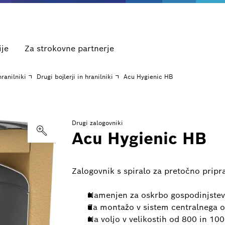
ije
Za strokovne partnerje
hranilniki
Drugi bojlerji in hranilniki
Acu Hygienic HB
Drugi zalogovniki
Acu Hygienic HB
Zalogovnik s spiralo za pretočno pripr
Namenjen za oskrbo gospodinjstev 
Za montažo v sistem centralnega o
Na voljo v velikostih od 800 in 100