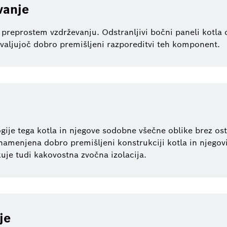
vanje
reprostem vzdrževanju. Odstranljivi bočni paneli kotla
ljujoč dobro premišljeni razporeditvi teh komponent.
ije tega kotla in njegove sodobne všečne oblike brez os
menjena dobro premišljeni konstrukciji kotla in njegovi 
je tudi kakovostna zvočna izolacija.
je