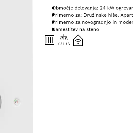
Območje delovanja: 24 kW ogrevan
Primerno za: Družinske hiše, Apar
Primerno za novogradnjo in moder
Namestitev na steno