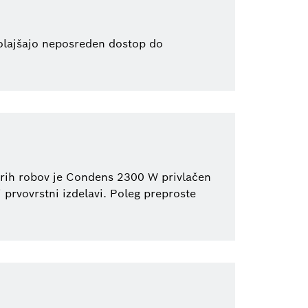
 olajšajo neposreden dostop do
trih robov je Condens 2300 W privlačen
prvovrstni izdelavi. Poleg preproste