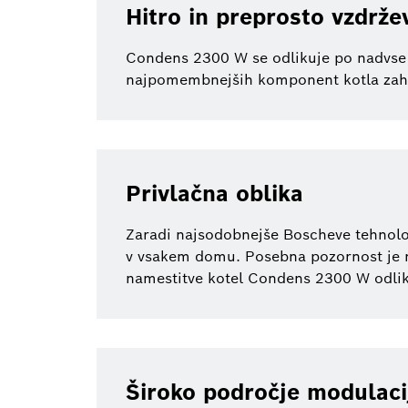
Hitro in preprosto vzdrže
Condens 2300 W se odlikuje po nadvse p
najpomembnejših komponent kotla zahva
Privlačna oblika
Zaradi najsodobnejše Boscheve tehnolog
v vsakem domu. Posebna pozornost je na
namestitve kotel Condens 2300 W odliku
Široko področje modulaci