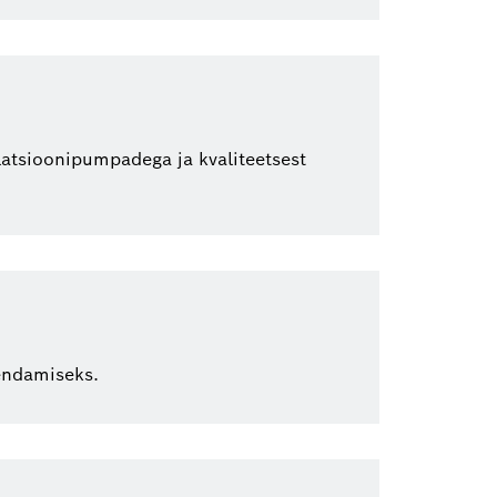
latsioonipumpadega ja kvaliteetsest
endamiseks.