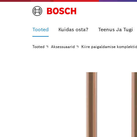
Tooted
Kuidas osta?
Teenus Ja Tugi
Tooted
Aksessuaarid
Kiire paigaldamise komplekti