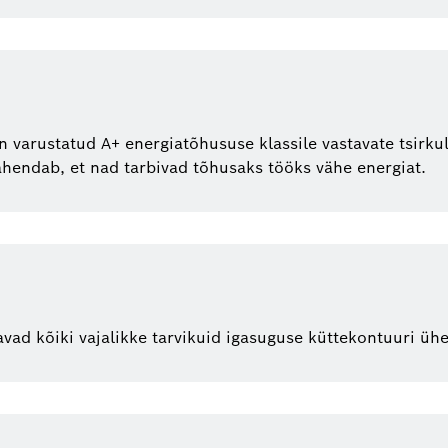
varustatud A+ energiatõhususe klassile vastavate tsirku
ähendab, et nad tarbivad tõhusaks tööks vähe energiat.
ad kõiki vajalikke tarvikuid igasuguse küttekontuuri üh