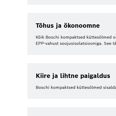
Tõhus ja ökonoomne
Kõik Boschi kompaktsed küttesõlmed on 
EPP-vahust soojusisolatsiooniga. See t
Kiire ja lihtne paigaldus
Boschi kompaktsed küttesõlmed sisaldav