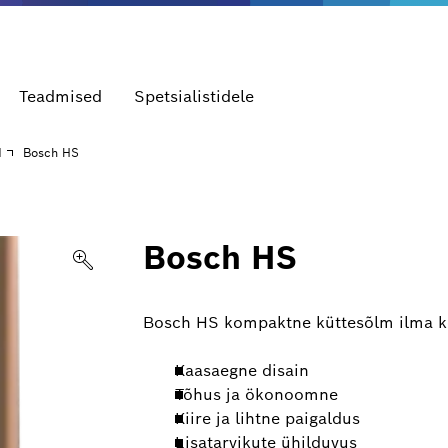
Teadmised
Spetsialistidele
d
Bosch HS
Bosch HS
Bosch HS kompaktne küttesõlm ilma ko
Kaasaegne disain
Tõhus ja ökonoomne
Kiire ja lihtne paigaldus
Lisatarvikute ühilduvus