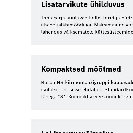
Lisatarvikute ühilduvus
Tootesarja kuuluvad kollektorid ja hüdr
ühendusläbimõõduga. Maksimaalne vooluh
lahendus väiksematele küttesüsteemide
Kompaktsed mõõtmed
Bosch HS kiirmontaažigruppi kuuluvad: 
isolatsiooni sisse ehitatud. Standard
tähega "S". Kompaktse versiooni kõrgu