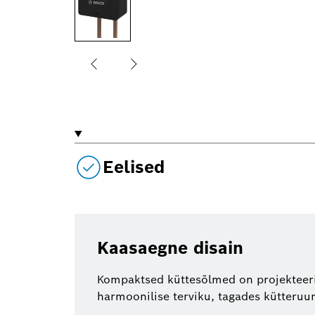
Eelised
Kaasaegne disain
Kompaktsed küttesõlmed on projekteeri
harmoonilise terviku, tagades kütteruu