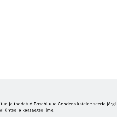
tud ja toodetud Boschi uue Condens katelde seeria järg
mi ühtse ja kaasaegse ilme.