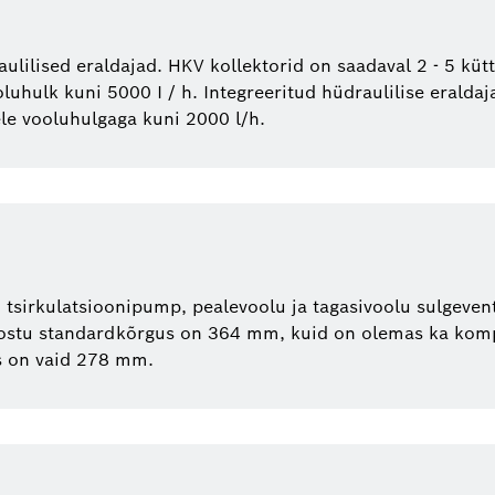
aulilised eraldajad. HKV kollektorid on saadaval 2 - 5 küt
ulk kuni 5000 I / h. Integreeritud hüdraulilise eraldaj
le vooluhulgaga kuni 2000 l/h.
tsirkulatsioonipump, pealevoolu ja tagasivoolu sulgevent
koostu standardkõrgus on 364 mm, kuid on olemas ka komp
s on vaid 278 mm.