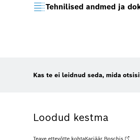
Tehnilised andmed ja d
Kas te ei leidnud seda, mida otsis
Loodud kestma
Teave ettevõtte kohta
Karjäär Boschis