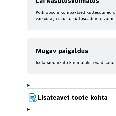
Lai kasutusvõimalus
Kõik Boschi kompaktsed küttesõlmed on
väikeste ja suurte kütteseadmete võim
Mugav paigaldus
Isolatsioonikate kinnitatakse vaid kahe 
Lisateavet toote kohta