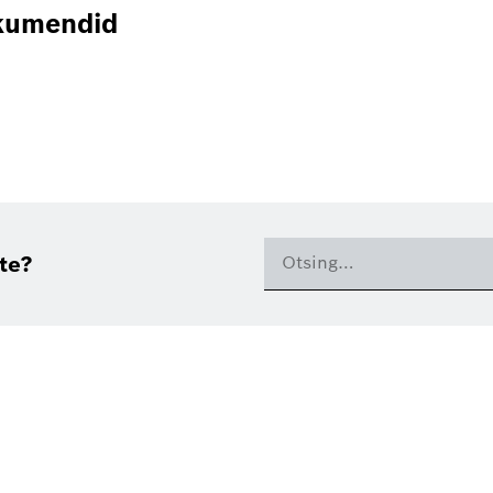
okumendid
ite?