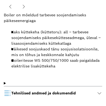
Boiler on mõeldud tarbevee soojendamiseks
päikeseenergiaga
Kaks küttekeha (küttetoru): all – tarbevee
soojendamiseks päikesekütteseadmega, üleval –
lisasoojendamiseks küttekatlaga
Väikesed soojuskaod tänu soojusisolatsioonile,
mis on tõhus ja keskkonnale kahjutu
Boileritesse WS 500/750/1000 saab paigaldada
elektrilise lisaküttekeha
Tehnilised andmed ja dokumendid