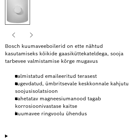
Bosch kuumaveeboilerid on ette nähtud
kasutamiseks kõikide gaasiküttekateldega, sooja
tarbevee valmistamise kõrge mugavus
valmistatud emaileeritud terasest
tugevdatud, ümbritsevale keskkonnale kahjutu
soojusisolatsioon
vahetatav magneesiumanood tagab
korrosioonivastase kaitse
kuumavee ringvoolu ühendus