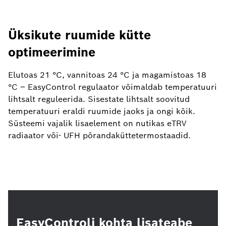
Üksikute ruumide kütte
optimeerimine
Elutoas 21 °C, vannitoas 24 °C ja magamistoas 18
°C ​​– EasyControl regulaator võimaldab temperatuuri
lihtsalt reguleerida. Sisestate lihtsalt soovitud
temperatuuri eraldi ruumide jaoks ja ongi kõik.
Süsteemi vajalik lisaelement on nutikas eTRV
radiaator või- UFH põrandaküttetermostaadid.
EasyControli kohta lisateabe