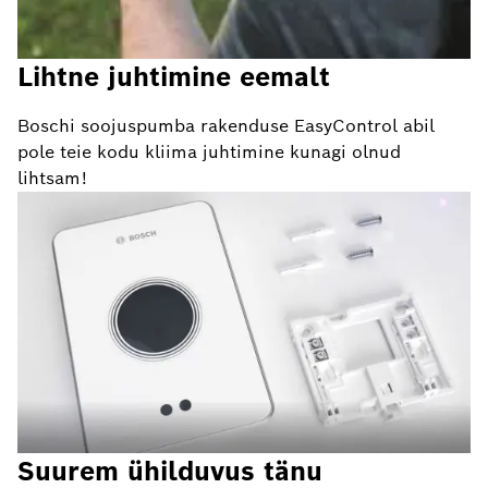
Lihtne juhtimine eemalt
Boschi soojuspumba rakenduse EasyControl abil
pole teie kodu kliima juhtimine kunagi olnud
lihtsam!
Suurem ühilduvus tänu