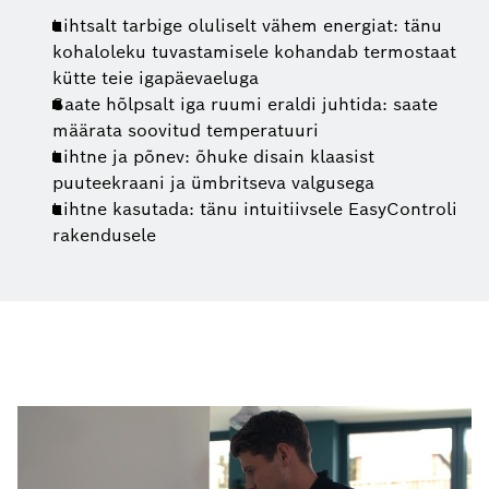
Lihtsalt tarbige oluliselt vähem energiat: tänu
kohaloleku tuvastamisele kohandab termostaat
kütte teie igapäevaeluga
Saate hõlpsalt iga ruumi eraldi juhtida: saate
määrata soovitud temperatuuri
Lihtne ja põnev: õhuke disain klaasist
puuteekraani ja ümbritseva valgusega
Lihtne kasutada: tänu intuitiivsele EasyControli
rakendusele