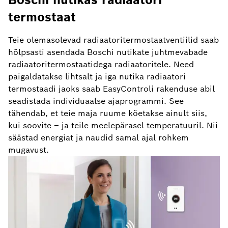
termostaat
Teie olemasolevad radiaatoritermostaatventiilid saab
hõlpsasti asendada Boschi nutikate juhtmevabade
radiaatoritermostaatidega radiaatoritele. Need
paigaldatakse lihtsalt ja iga nutika radiaatori
termostaadi jaoks saab EasyControli rakenduse abil
seadistada individuaalse ajaprogrammi. See
tähendab, et teie maja ruume köetakse ainult siis,
kui soovite – ja teile meelepärasel temperatuuril. Nii
säästad energiat ja naudid samal ajal rohkem
mugavust.