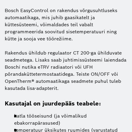
Bosch EasyControl on rakendus võrgusuhtluseks
automaatikaga, mis juhib gaasikatelt ja
küttesüsteemi, võimaldades teil vabalt
programmeerida soovitud sisetemperatuuri ning
kütte ja sooja vee töörežiime.
Rakendus ühildub regulaator CT 200-ga ühilduvate
seadmetega. Lisaks saab juhtimissüsteemi laiendada
Boschi nutika eTRV radiaatori või UFH
põrandaküttetermostaatidega. Teiste ON/OFF või
OpenTherm® automaatikaga seadmete puhul tuleb
kasutada lisa-adapterit.
Kasutajal on juurdepääs teabele:
katla tööseisund (ja võimalikud
ebakorrapärasused)
temperatuur üksikutes ruumides (varustatud