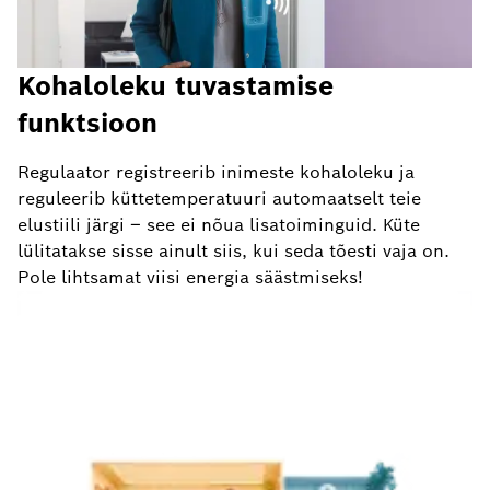
Kohaloleku tuvastamise
funktsioon
Regulaator registreerib inimeste kohaloleku ja
reguleerib küttetemperatuuri automaatselt teie
elustiili järgi – see ei nõua lisatoiminguid. Küte
lülitatakse sisse ainult siis, kui seda tõesti vaja on.
Pole lihtsamat viisi energia säästmiseks!