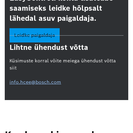
saamiseks leidke hõlpsalt
lähedal asuv paigaldaja.
Leidke paigaldaja
Lihtne ühendust võtta
Küsimuste korral võite meiega ühendust võtta
siit
info.hcee@bosch.com