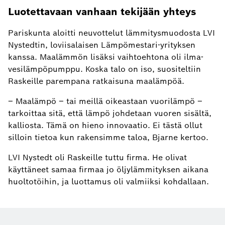
Luotettavaan vanhaan tekijään yhteys
Pariskunta aloitti neuvottelut lämmitysmuodosta LVI
Nystedtin, loviisalaisen Lämpömestari-yrityksen
kanssa. Maalämmön lisäksi vaihtoehtona oli ilma-
vesilämpöpumppu. Koska talo on iso, suositeltiin
Raskeille parempana ratkaisuna maalämpöä.
– Maalämpö – tai meillä oikeastaan vuorilämpö –
tarkoittaa sitä, että lämpö johdetaan vuoren sisältä,
kalliosta. Tämä on hieno innovaatio. Ei tästä ollut
silloin tietoa kun rakensimme taloa, Bjarne kertoo.
LVI Nystedt oli Raskeille tuttu firma. He olivat
käyttäneet samaa firmaa jo öljylämmityksen aikana
huoltotöihin, ja luottamus oli valmiiksi kohdallaan.