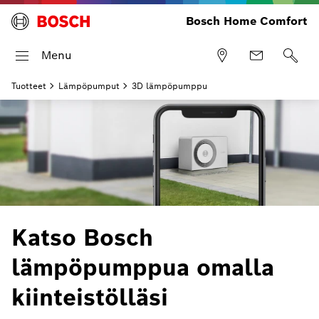
Bosch Home Comfort
Menu
Tuotteet
Lämpöpumput
3D lämpöpumppu
Katso Bosch
lämpöpumppua omalla
kiinteistölläsi