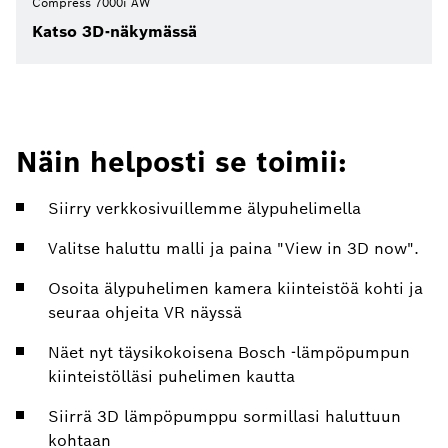
Compress 7000i AW
Katso 3D-näkymässä
Näin helposti se toimii:
Siirry verkkosivuillemme älypuhelimella
Valitse haluttu malli ja paina "View in 3D now".
Osoita älypuhelimen kamera kiinteistöä kohti ja
seuraa ohjeita VR näyssä
Näet nyt täysikokoisena Bosch -lämpöpumpun
kiinteistölläsi puhelimen kautta
Siirrä 3D lämpöpumppu sormillasi haluttuun
kohtaan