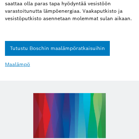
saattaa olla paras tapa hyödyntää vesistöön
varastoitunutta lämpöenergiaa. Vaakaputkisto ja
vesistöputkisto asennetaan molemmat sulan aikaan.
Tutustu Boschin maalämpöratkaisuihin
Maalämpö