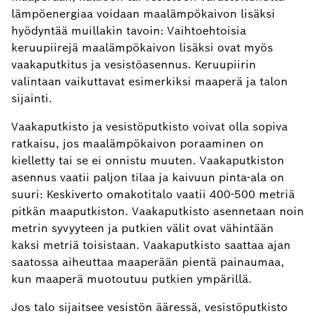
lämpöenergiaa voidaan maalämpökaivon lisäksi
hyödyntää muillakin tavoin: Vaihtoehtoisia
keruupiirejä maalämpökaivon lisäksi ovat myös
vaakaputkitus ja vesistöasennus. Keruupiirin
valintaan vaikuttavat esimerkiksi maaperä ja talon
sijainti.
Vaakaputkisto ja vesistöputkisto voivat olla sopiva
ratkaisu, jos maalämpökaivon poraaminen on
kielletty tai se ei onnistu muuten. Vaakaputkiston
asennus vaatii paljon tilaa ja kaivuun pinta-ala on
suuri: Keskiverto omakotitalo vaatii 400-500 metriä
pitkän maaputkiston. Vaakaputkisto asennetaan noin
metrin syvyyteen ja putkien välit ovat vähintään
kaksi metriä toisistaan. Vaakaputkisto saattaa ajan
saatossa aiheuttaa maaperään pientä painaumaa,
kun maaperä muotoutuu putkien ympärillä.
Jos talo sijaitsee vesistön ääressä, vesistöputkisto