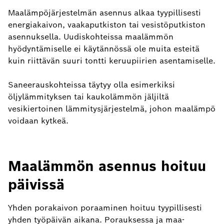
Maalämpöjärjestelmän asennus alkaa tyypillisesti
energiakaivon, vaakaputkiston tai vesistöputkiston
asennuksella. Uudiskohteissa maalämmön
hyödyntämiselle ei käytännössä ole muita esteitä
kuin riittävän suuri tontti keruupiirien asentamiselle.
Saneerauskohteissa täytyy olla esimerkiksi
öljylämmityksen tai kaukolämmön jäljiltä
vesikiertoinen lämmitysjärjestelmä, johon maalämpö
voidaan kytkeä.
Maalämmön asennus hoituu
päivissä
Yhden porakaivon poraaminen hoituu tyypillisesti
yhden työpäivän aikana. Porauksessa ja maa-