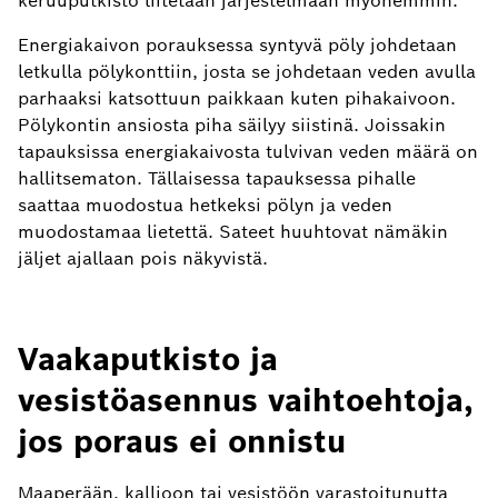
keruuputkisto liitetään järjestelmään myöhemmin.
Energiakaivon porauksessa syntyvä pöly johdetaan
letkulla pölykonttiin, josta se johdetaan veden avulla
parhaaksi katsottuun paikkaan kuten pihakaivoon.
Pölykontin ansiosta piha säilyy siistinä. Joissakin
tapauksissa energiakaivosta tulvivan veden määrä on
hallitsematon. Tällaisessa tapauksessa pihalle
saattaa muodostua hetkeksi pölyn ja veden
muodostamaa lietettä. Sateet huuhtovat nämäkin
jäljet ajallaan pois näkyvistä.
Vaakaputkisto ja
vesistöasennus vaihtoehtoja,
jos poraus ei onnistu
Maaperään, kallioon tai vesistöön varastoitunutta