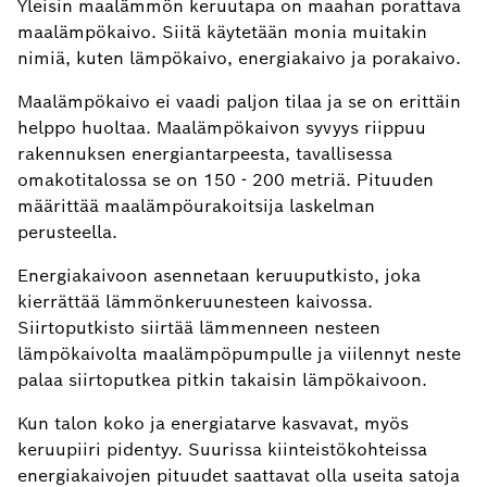
Yleisin maalämmön keruutapa on maahan porattava
maalämpökaivo. Siitä käytetään monia muitakin
nimiä, kuten lämpökaivo, energiakaivo ja porakaivo.
Maalämpökaivo ei vaadi paljon tilaa ja se on erittäin
helppo huoltaa. Maalämpökaivon syvyys riippuu
rakennuksen energiantarpeesta, tavallisessa
omakotitalossa se on 150 - 200 metriä. Pituuden
määrittää maalämpöurakoitsija laskelman
perusteella.
Energiakaivoon asennetaan keruuputkisto, joka
kierrättää lämmönkeruunesteen kaivossa.
Siirtoputkisto siirtää lämmenneen nesteen
lämpökaivolta maalämpöpumpulle ja viilennyt neste
palaa siirtoputkea pitkin takaisin lämpökaivoon.
Kun talon koko ja energiatarve kasvavat, myös
keruupiiri pidentyy. Suurissa kiinteistökohteissa
energiakaivojen pituudet saattavat olla useita satoja