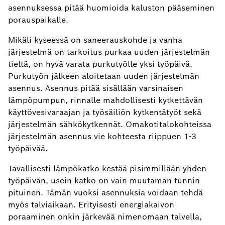
asennuksessa pitää huomioida kaluston pääseminen
porauspaikalle.
Mikäli kyseessä on saneerauskohde ja vanha
järjestelmä on tarkoitus purkaa uuden järjestelmän
tieltä, on hyvä varata purkutyölle yksi työpäivä.
Purkutyön jälkeen aloitetaan uuden järjestelmän
asennus. Asennus pitää sisällään varsinaisen
lämpöpumpun, rinnalle mahdollisesti kytkettävän
käyttövesivaraajan ja työsäiliön kytkentätyöt sekä
järjestelmän sähkökytkennät. Omakotitalokohteissa
järjestelmän asennus vie kohteesta riippuen 1-3
työpäivää.
Tavallisesti lämpökatko kestää pisimmillään yhden
työpäivän, usein katko on vain muutaman tunnin
pituinen. Tämän vuoksi asennuksia voidaan tehdä
myös talviaikaan. Erityisesti energiakaivon
poraaminen onkin järkevää nimenomaan talvella,