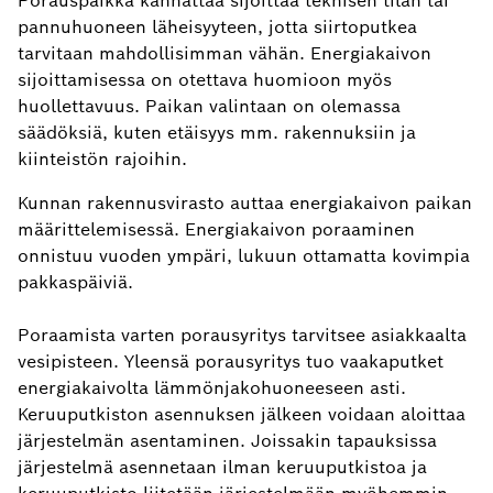
Porauspaikka kannattaa sijoittaa teknisen tilan tai
pannuhuoneen läheisyyteen, jotta siirtoputkea
tarvitaan mahdollisimman vähän. Energiakaivon
sijoittamisessa on otettava huomioon myös
huollettavuus. Paikan valintaan on olemassa
säädöksiä, kuten etäisyys mm. rakennuksiin ja
kiinteistön rajoihin.
Kunnan rakennusvirasto auttaa energiakaivon paikan
määrittelemisessä. Energiakaivon poraaminen
onnistuu vuoden ympäri, lukuun ottamatta kovimpia
pakkaspäiviä.
Poraamista varten porausyritys tarvitsee asiakkaalta
vesipisteen. Yleensä porausyritys tuo vaakaputket
energiakaivolta lämmönjakohuoneeseen asti.
Keruuputkiston asennuksen jälkeen voidaan aloittaa
järjestelmän asentaminen. Joissakin tapauksissa
järjestelmä asennetaan ilman keruuputkistoa ja