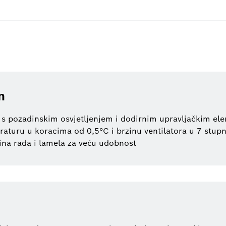
n
 s pozadinskim osvjetljenjem i dodirnim upravljačkim el
aturu u koracima od 0,5°C i brzinu ventilatora u 7 stupnj
ina rada i lamela za veću udobnost