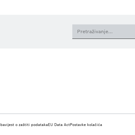
bavijest o zaštiti podataka
EU Data Act
Postavke kolačića