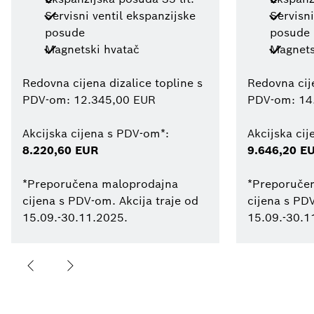
Servisni ventil ekspanzijske
Servisni
posude
posude
Magnetski hvatač
Magnets
Redovna cijena dizalice topline s
Redovna cije
PDV-om: 12.345,00 EUR
PDV-om: 14
Akcijska cijena s PDV-om*:
Akcijska ci
8.220,60 EUR
9.646,20 E
*Preporučena maloprodajna
*Preporuče
cijena s PDV-om. Akcija traje od
cijena s PDV
15.09.-30.11.2025.
15.09.-30.1