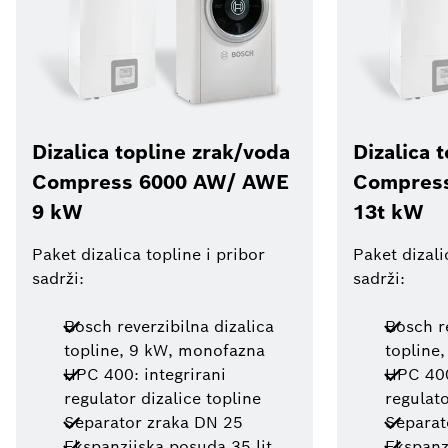
Dizalica topline zrak/voda
Dizalica 
Compress 6000 AW/ AWE
Compres
9 kW
13t kW
Paket dizalica topline i pribor
Paket dizali
sadrži:
sadrži:
Bosch reverzibilna dizalica
Bosch re
topline, 9 kW, monofazna
topline,
HPC 400: integrirani
HPC 400
regulator dizalice topline
regulato
Separator zraka DN 25
Separat
Ekspanzijska posuda 35 lit.
Ekspanz