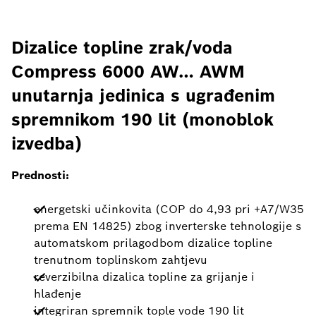
Dizalice topline zrak/voda
Compress 6000 AW… AWM
unutarnja jedinica s ugrađenim
spremnikom 190 lit (monoblok
izvedba)
Prednosti:
energetski učinkovita (COP do 4,93 pri +A7/W35
prema EN 14825) zbog inverterske tehnologije s
automatskom prilagodbom dizalice topline
trenutnom toplinskom zahtjevu
reverzibilna dizalica topline za grijanje i
hlađenje
integriran spremnik tople vode 190 lit