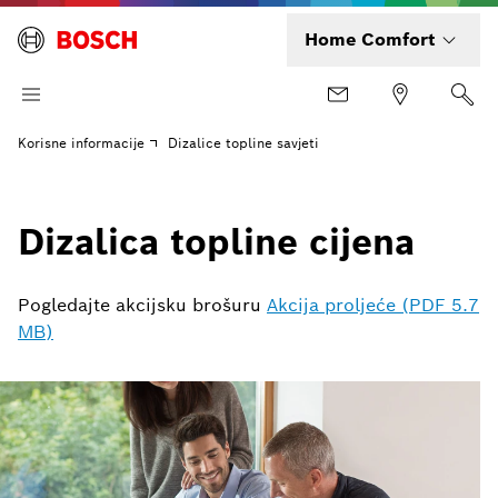
Home Comfort
Korisne informacije
Dizalice topline savjeti
Dizalica topline cijena
Pogledajte akcijsku brošuru
Akcija proljeće (PDF 5.7
MB)