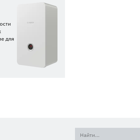
ости
х
ие для