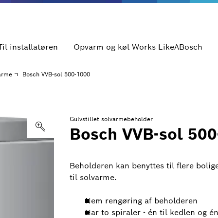
Til installatøren
Opvarm og køl Works LikeABosch
varme
Bosch VVB-sol 500-1000
Gulvstillet solvarmebeholder
Bosch VVB-sol 500
Beholderen kan benyttes til flere bolig
til solvarme.
Nem rengøring af beholderen
Har to spiraler - én til kedlen og é