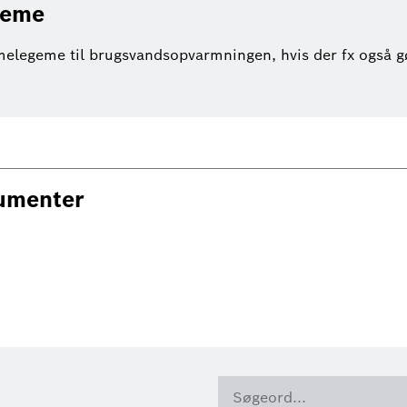
geme
rmelegeme til brugsvandsopvarmningen, hvis der fx også g
kumenter