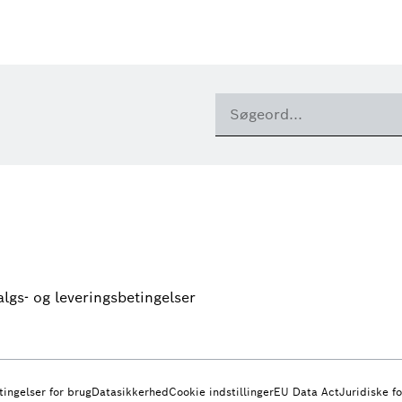
algs- og leveringsbetingelser
tingelser for brug
Datasikkerhed
Cookie indstillinger
EU Data Act
Juridiske f