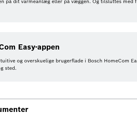
en på dit varmeanlæg eller på væggen. Og tilsluttes med 
eCom Easy-appen
tuitive og overskuelige brugerflade i Bosch HomeCom Eas
g sted.
kumenter