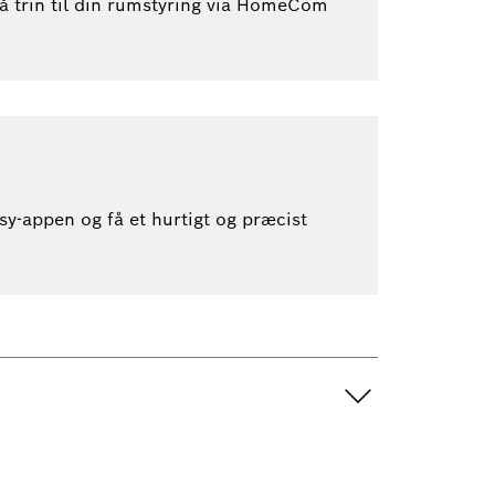
få trin til din rumstyring via HomeCom
y-appen og få et hurtigt og præcist