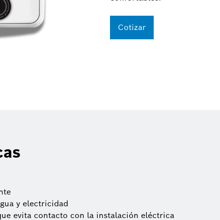
Cotizar
cas
nte
agua y electricidad
ue evita contacto con la instalación eléctrica