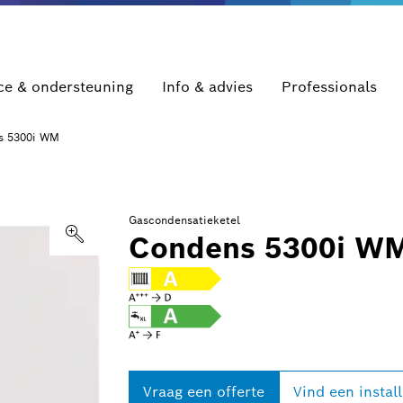
ce & ondersteuning
Info & advies
Professionals
s 5300i WM
Gascondensatieketel
Condens 5300i W
Vraag een offerte
Vind een instal