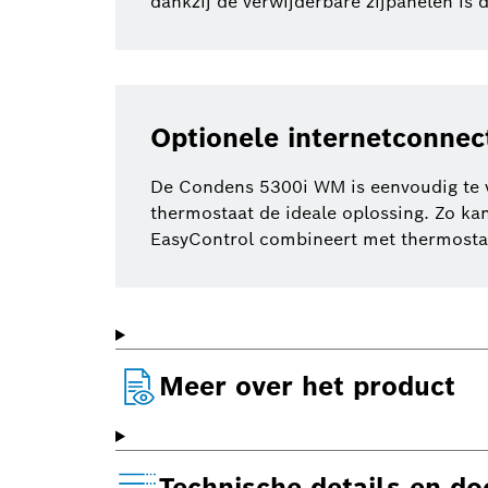
dankzij de verwijderbare zijpanelen is 
Optionele internetconnec
De Condens 5300i WM is eenvoudig te v
thermostaat de ideale oplossing. Zo kan
EasyControl combineert met thermostati
Meer over het product
Technische details en d