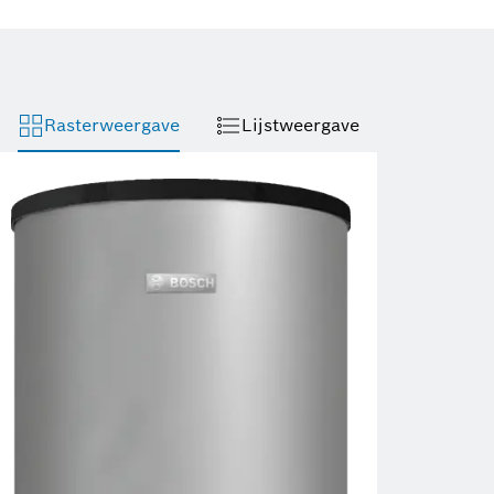
Rasterweergave
Lijstweergave