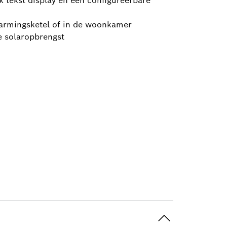
 tekst display en een configureerbare
warmingsketel of in de woonkamer
e solaropbrengst