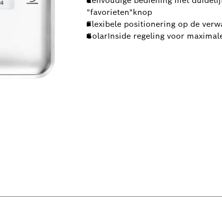
Eenvoudige bediening met duidelijk
"favorieten"knop
Flexibele positionering op de ver
SolarInside regeling voor maximal