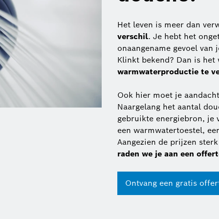
Het leven is meer dan ver
verschil
. Je hebt het onge
onaangename gevoel van j
Klinkt bekend? Dan is het 
warmwaterproductie te v
Ook hier moet je aandachti
Naargelang het aantal dou
gebruikte energiebron, je 
een warmwatertoestel, een
Aangezien de prijzen ster
raden we je aan een offert
Ontvang een gratis offer