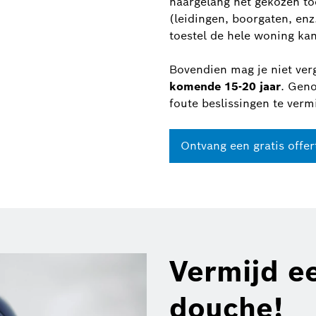
naargelang het gekozen toe
(leidingen, boorgaten, enz.
toestel de hele woning kan
Bovendien mag je niet ver
komende 15-20 jaar
. Geno
foute beslissingen te verm
Ontvang een gratis offer
Vermijd e
douche!