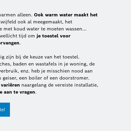
warmen alleen.
Ook warm water maakt het
twijfeld ook al meegemaakt, het
e met koud water te moeten wassen...
wellicht tijd om
je toestel voor
ervangen
.
g zijn bij de keuze van het toestel.
ches, baden en wastafels in je woning, de
verbruik, enz. heb je misschien nood aan
 geiser, een boiler of een doorstromer.
k
variëren
naargelang de vereiste installatie,
e aan te vragen
.
te!