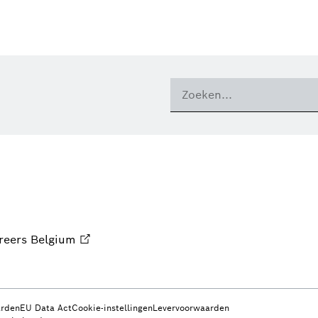
reers Belgium
arden
EU Data Act
Cookie-instellingen
Levervoorwaarden