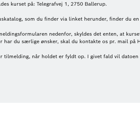
ldes kurset på: Telegrafvej 1, 2750 Ballerup.
uskatalog, som du finder via linket herunder, finder du en 
eldingsformularen nedenfor, skyldes det enten, at kurset 
ller har du særlige ønsker, skal du kontakte os pr. mail 
or tilmelding, når holdet er fyldt op. I givet fald vil datoe