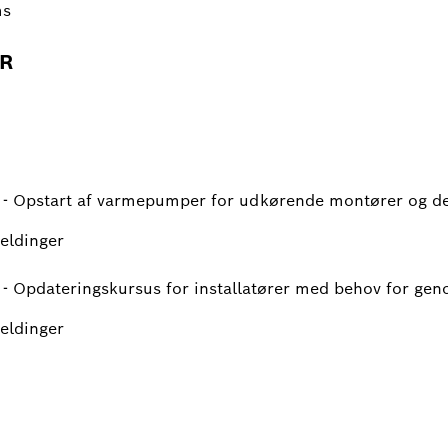
ms
R
- Opstart af varmepumper for udkørende montører og de 
meldinger
- Opdateringskursus for installatører med behov for gen
meldinger