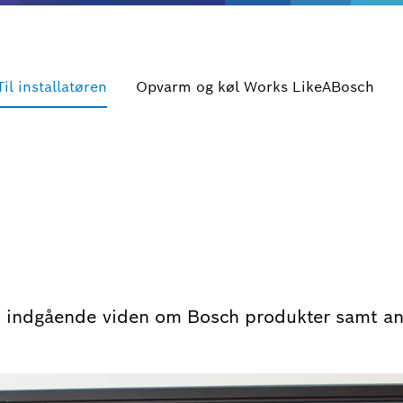
Til installatøren
Opvarm og køl Works LikeABosch
s indgående viden om Bosch produkter samt an