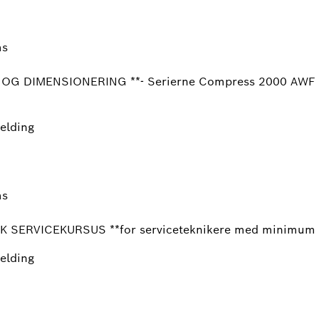
ms
OG DIMENSIONERING **- Serierne Compress 2000 AWF - 
melding
ms
K SERVICEKURSUS **for serviceteknikere med minimum
melding