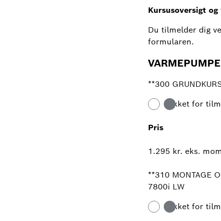
Kursusoversigt og 
Du tilmelder dig v
formularen.
VARMEPUMPE
**300 GRUNDKURSUS
Lukket for til
Pris
1.295 kr. eks. mo
**310 MONTAGE OG 
7800i LW
Lukket for til