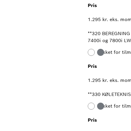
Pris
1.295 kr. eks. mo
**320 BEREGNING 
7400i og 7800i LW
Lukket for til
Pris
1.295 kr. eks. mo
**330 KØLETEKNIS
Lukket for til
Pris