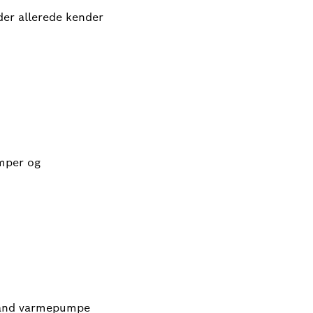
der allerede kender
umper og
 vand varmepumpe