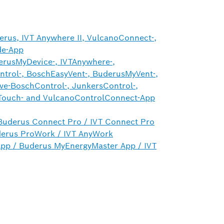
us, IVT Anywhere II, VulcanoConnect-,
de-App
rusMyDevice-, IVTAnywhere-,
ntrol-, BoschEasyVent-, BuderusMyVent-,
ve-BoschControl-, JunkersControl-,
Touch- and VulcanoControlConnect-App
uderus Connect Pro / IVT Connect Pro
derus ProWork / IVT AnyWork
pp / Buderus MyEnergyMaster App / IVT