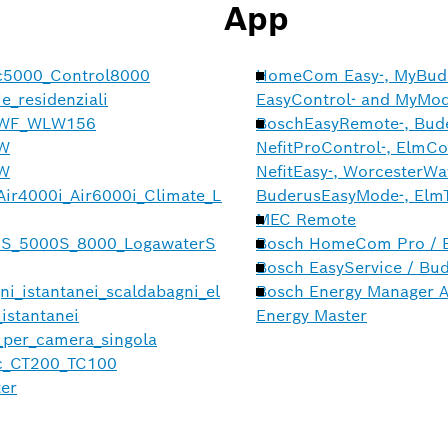
App
ic5000_Control8000
HomeCom Easy-, MyBuder
e_residenziali
EasyControl- and MyMo
0AWF_WLW156
BoschEasyRemote-, Bude
AW
NefitProControl-, ElmCo
AW
NefitEasy-, WorcesterWa
_Air4000i_Air6000i_Climate_L
BuderusEasyMode-, Elm
MEC Remote
00S_5000S_8000_LogawaterS
Bosch HomeCom Pro / B
Bosch EasyService / Bu
ni_istantanei_scaldabagni_el
Bosch Energy Manager A
istantanei
Energy Master
i_per_camera_singola
ic_CT200_TC100
ter