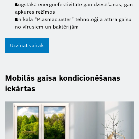
Augstākā energoefektivitāte gan dzesēšanas, gan
apkures režīmos
Unikālā “Plasmacluster” tehnoloģija attīra gaisu
no vīrusiem un baktērijām
Uzzināt vairāk
Mobilās gaisa kondicionēšanas
iekārtas