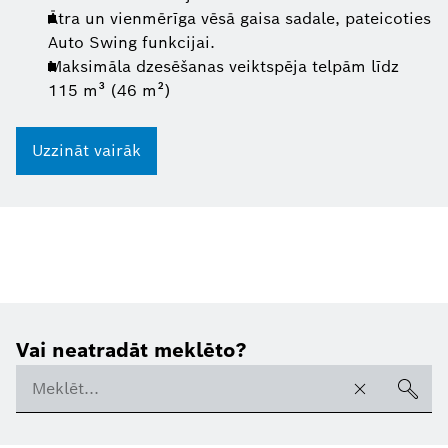
Ātra un vienmērīga vēsā gaisa sadale, pateicoties
Auto Swing funkcijai.
Maksimāla dzesēšanas veiktspēja telpām līdz
115 m³ (46 m²)
Uzzināt vairāk
Vai neatradāt meklēto?