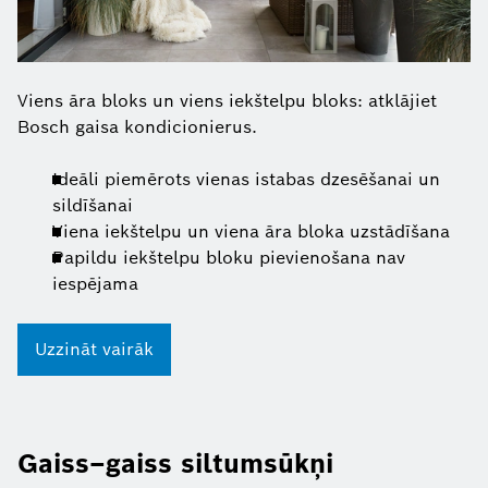
Viens āra bloks un viens iekštelpu bloks: atklājiet
Bosch gaisa kondicionierus.
Ideāli piemērots vienas istabas dzesēšanai un
sildīšanai
Viena iekštelpu un viena āra bloka uzstādīšana
Papildu iekštelpu bloku pievienošana nav
iespējama
Uzzināt vairāk
Gaiss–gaiss siltumsūkņi