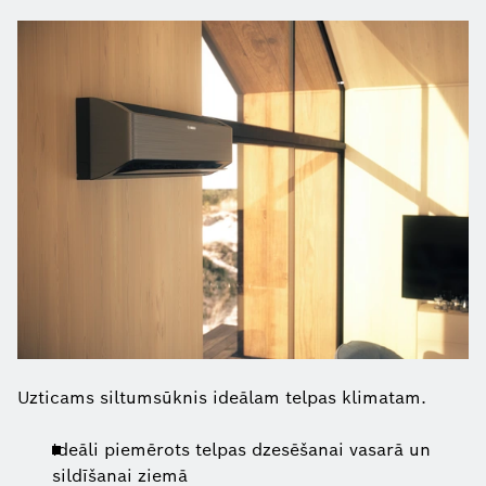
Uzticams siltumsūknis ideālam telpas klimatam.
Ideāli piemērots telpas dzesēšanai vasarā un
sildīšanai ziemā