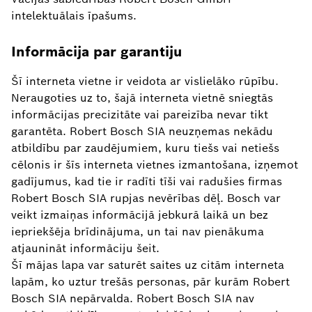
intelektuālais īpašums.
Informācija par garantiju
Šī interneta vietne ir veidota ar vislielāko rūpību.
Neraugoties uz to, šajā interneta vietnē sniegtās
informācijas precizitāte vai pareizība nevar tikt
garantēta. Robert Bosch SIA neuzņemas nekādu
atbildību par zaudējumiem, kuru tiešs vai netiešs
cēlonis ir šīs interneta vietnes izmantošana, izņemot
gadījumus, kad tie ir radīti tīši vai radušies firmas
Robert Bosch SIA rupjas nevērības dēļ. Bosch var
veikt izmaiņas informācijā jebkurā laikā un bez
iepriekšēja brīdinājuma, un tai nav pienākuma
atjaunināt informāciju šeit.
Šī mājas lapa var saturēt saites uz citām interneta
lapām, ko uztur trešās personas, pār kurām Robert
Bosch SIA nepārvalda. Robert Bosch SIA nav