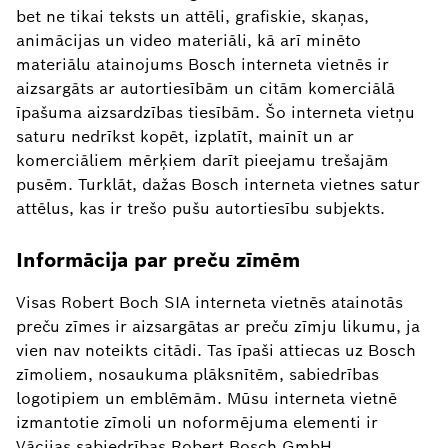
bet ne tikai teksts un attēli, grafiskie, skaņas,
animācijas un video materiāli, kā arī minēto
materiālu atainojums Bosch interneta vietnēs ir
aizsargāts ar autortiesībām un citām komerciālā
īpašuma aizsardzības tiesībām. Šo interneta vietņu
saturu nedrīkst kopēt, izplatīt, mainīt un ar
komerciāliem mērķiem darīt pieejamu trešajām
pusēm. Turklāt, dažas Bosch interneta vietnes satur
attēlus, kas ir trešo pušu autortiesību subjekts.
Informācija par preču zīmēm
Visas Robert Boch SIA interneta vietnēs atainotās
preču zīmes ir aizsargātas ar preču zīmju likumu, ja
vien nav noteikts citādi. Tas īpaši attiecas uz Bosch
zīmoliem, nosaukuma plāksnītēm, sabiedrības
logotipiem un emblēmām. Mūsu interneta vietnē
izmantotie zīmoli un noformējuma elementi ir
Vācijas sabiedrības Robert Bosch GmbH