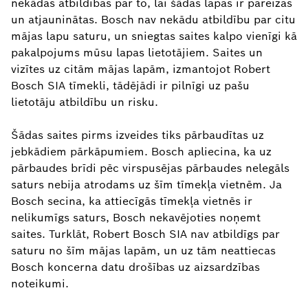
nekādas atbildības par to, lai šādas lapas ir pareizas
un atjauninātas. Bosch nav nekādu atbildību par citu
mājas lapu saturu, un sniegtas saites kalpo vienīgi kā
pakalpojums mūsu lapas lietotājiem. Saites un
vizītes uz citām mājas lapām, izmantojot Robert
Bosch SIA tīmekli, tādējādi ir pilnīgi uz pašu
lietotāju atbildību un risku.
Šādas saites pirms izveides tiks pārbaudītas uz
jebkādiem pārkāpumiem. Bosch apliecina, ka uz
pārbaudes brīdi pēc virspusējas pārbaudes nelegāls
saturs nebija atrodams uz šīm tīmekļa vietnēm. Ja
Bosch secina, ka attiecīgās tīmekļa vietnēs ir
nelikumīgs saturs, Bosch nekavējoties noņemt
saites. Turklāt, Robert Bosch SIA nav atbildīgs par
saturu no šīm mājas lapām, un uz tām neattiecas
Bosch koncerna datu drošības uz aizsardzības
noteikumi.