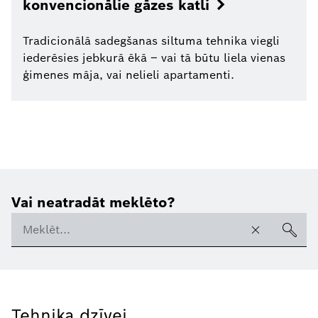
konvencionālie gāzes katli
Tradicionālā sadegšanas siltuma tehnika viegli
iederēsies jebkurā ēkā – vai tā būtu liela vienas
ģimenes māja, vai nelieli apartamenti.
Vai neatradāt meklēto?
Tehnika dzīvei