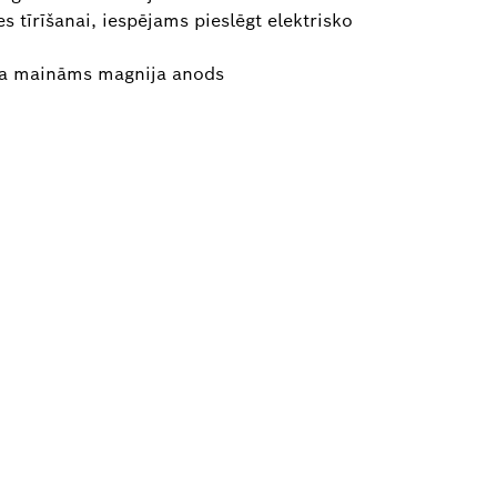
s tīrīšanai, iespējams pieslēgt elektrisko
ina maināms magnija anods