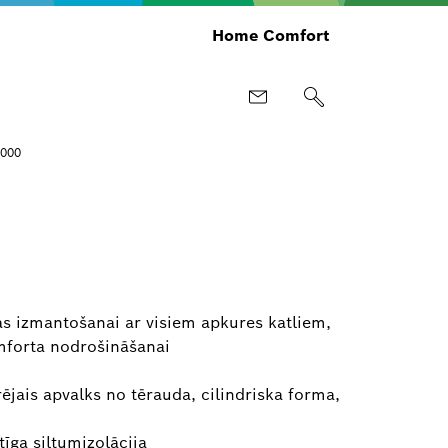
Home Comfort
000
as izmantošanai ar visiem apkures katliem,
mforta nodrošināšanai
ējais apvalks no tērauda, cilindriska forma,
tīga siltumizolācija