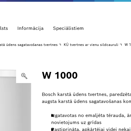
lsts
Informācija
Speciālistiem
stā ūdens sagatavošanas tvertnes
KŪ tvertnes ar vienu sildcauruli
W 1
W 1000
Bosch karstā ūdens tvertnes, paredzēt
augsta karstā ūdens sagatavošanas ko
Izgatavotas no emaljēta tērauda, ār
novietojums uz grīdas
Pastiprināta, apkārtējai videi nekai