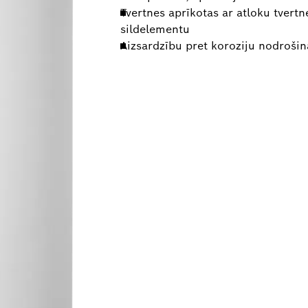
Tvertnes aprīkotas ar atloku tvertne
sildelementu
Aizsardzību pret koroziju nodroš