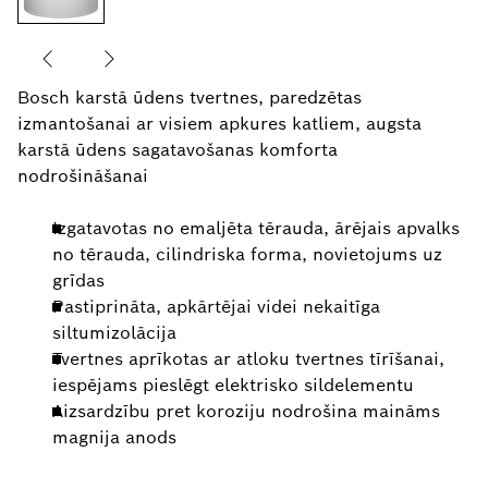
Bosch karstā ūdens tvertnes, paredzētas
izmantošanai ar visiem apkures katliem, augsta
karstā ūdens sagatavošanas komforta
nodrošināšanai
Izgatavotas no emaljēta tērauda, ārējais apvalks
no tērauda, cilindriska forma, novietojums uz
grīdas
Pastiprināta, apkārtējai videi nekaitīga
siltumizolācija
Tvertnes aprīkotas ar atloku tvertnes tīrīšanai,
iespējams pieslēgt elektrisko sildelementu
Aizsardzību pret koroziju nodrošina maināms
magnija anods