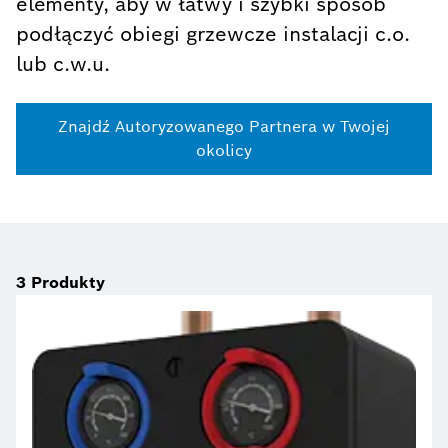
elementy, aby w łatwy i szybki sposób
podłączyć obiegi grzewcze instalacji c.o.
lub c.w.u.
Znajdź Autoryzowanego Partnera w Twojej
okolicy
3
Produkty