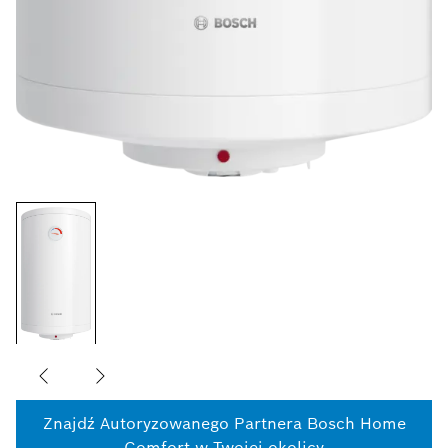
Znajdź Autoryzowanego Partnera Bosch Home
Comfort w Twojej okolicy