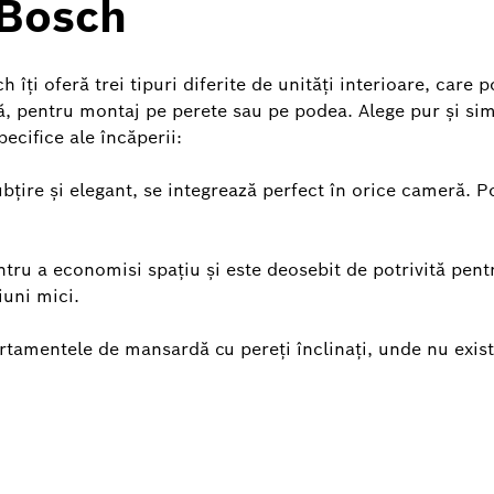
 Bosch
 îți oferă trei tipuri diferite de unități interioare, care p
lă, pentru montaj pe perete sau pe podea. Alege pur și sim
pecifice ale încăperii:
bțire și elegant, se integrează perfect în orice cameră. Poa
ntru a economisi spațiu și este deosebit de potrivită pent
uni mici.
rtamentele de mansardă cu pereți înclinați, unde nu exist