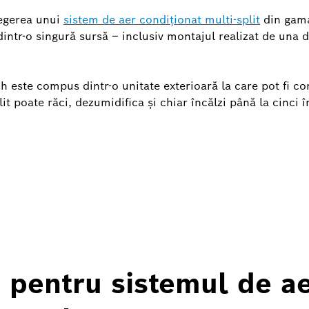
legerea unui
sistem de aer condiționat multi-split
din gama
dintr-o singură sursă – inclusiv montajul realizat de una d
h este compus dintr-o unitate exterioară la care pot fi c
plit poate răci, dezumidifica și chiar încălzi până la cinci
e pentru sistemul de a