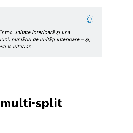
intr-o unitate interioară și una
iuni, numărul de unități interioare – și,
xtins ulterior.
multi-split