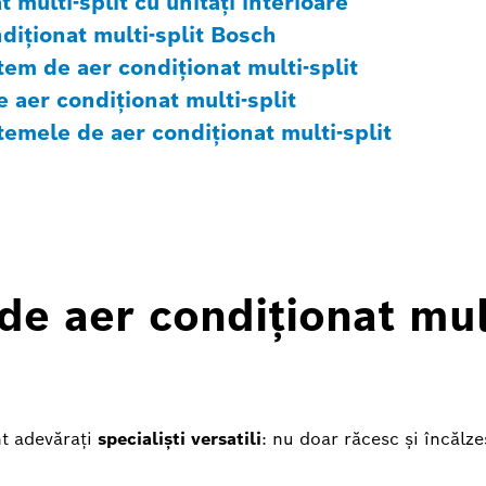
multi-split cu unități interioare
ndiționat multi-split Bosch
stem de aer condiționat multi-split
aer condiționat multi-split
temele de aer condiționat multi-split
e aer condiționat mult
nt adevărați
specialiști versatili
: nu doar răcesc și încălze