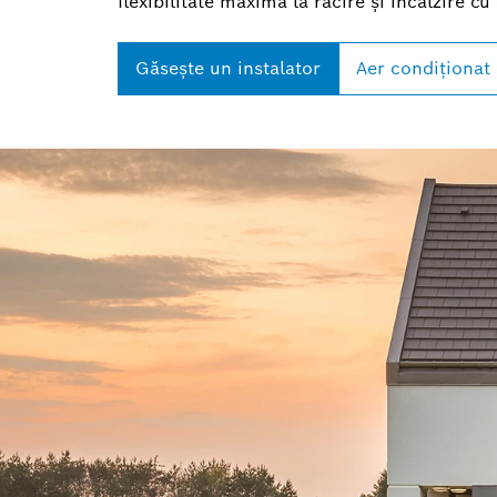
flexibilitate maximă la răcire și încălzire c
Găsește un instalator
Aer condiționat 