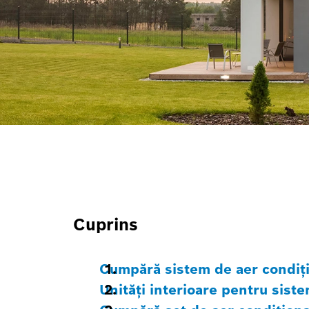
Cuprins
Cumpără sistem de aer condiți
Unități interioare pentru siste