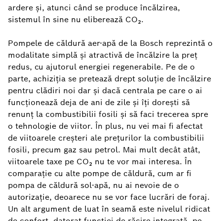
ardere și, atunci când se produce încălzirea,
sistemul în sine nu eliberează CO₂.
Pompele de căldură aer-apă de la Bosch reprezintă o
modalitate simplă și atractivă de încălzire la preț
redus, cu ajutorul energiei regenerabile. Pe de o
parte, achiziția se pretează drept soluție de încălzire
pentru clădiri noi dar și dacă centrala pe care o ai
funcționează deja de ani de zile și îți dorești să
renunț la combustibilii fosili și să faci trecerea spre
o tehnologie de viitor. În plus, nu vei mai fi afectat
de viitoarele creșteri ale prețurilor la combustibilii
fosili, precum gaz sau petrol. Mai mult decât atât,
viitoarele taxe pe CO₂ nu te vor mai interesa. În
comparație cu alte pompe de căldură, cum ar fi
pompa de căldură sol-apă, nu ai nevoie de o
autorizație, deoarece nu se vor face lucrări de foraj.
Un alt argument de luat în seamă este nivelul ridicat
de confort, datorat funcției de răcire integrată, pe