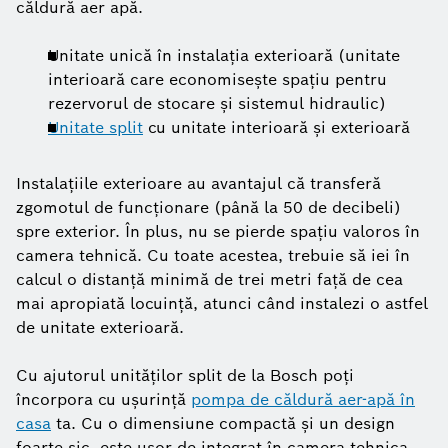
căldură aer apă.
Unitate unică în instalația exterioară (unitate
interioară care economisește spațiu pentru
rezervorul de stocare și sistemul hidraulic)
Unitate split
cu unitate interioară și exterioară
Instalațiile exterioare au avantajul că transferă
zgomotul de funcționare (până la 50 de decibeli)
spre exterior. În plus, nu se pierde spațiu valoros în
camera tehnică. Cu toate acestea, trebuie să iei în
calcul o distanță minimă de trei metri față de cea
mai apropiată locuință, atunci când instalezi o astfel
de unitate exterioară.
Cu ajutorul unităților split de la Bosch poți
încorpora cu ușurință
pompa de căldură aer-apă în
casa
ta. Cu o dimensiune compactă și un design
foarte șic, este ușor de integrat în camera tehnica