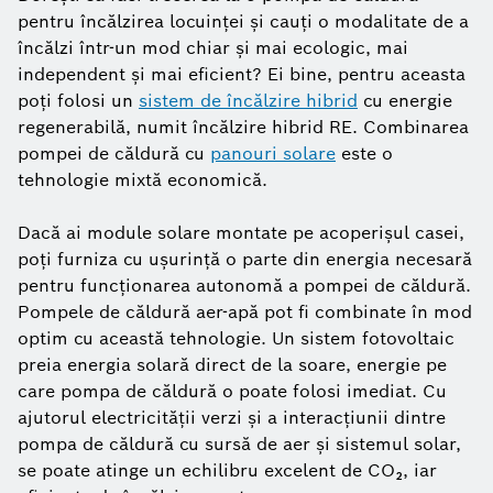
pentru încălzirea locuinței și cauți o modalitate de a
încălzi într-un mod chiar și mai ecologic, mai
independent și mai eficient? Ei bine, pentru aceasta
poți folosi un
sistem de încălzire hibrid
cu energie
regenerabilă, numit încălzire hibrid RE. Combinarea
pompei de căldură cu
panouri solare
este o
tehnologie mixtă economică.
Dacă ai module solare montate pe acoperișul casei,
poți furniza cu ușurință o parte din energia necesară
pentru funcționarea autonomă a pompei de căldură.
Pompele de căldură aer-apă pot fi combinate în mod
optim cu această tehnologie. Un sistem fotovoltaic
preia energia solară direct de la soare, energie pe
care pompa de căldură o poate folosi imediat. Cu
ajutorul electricității verzi și a interacțiunii dintre
pompa de căldură cu sursă de aer și sistemul solar,
se poate atinge un echilibru excelent de CO₂, iar