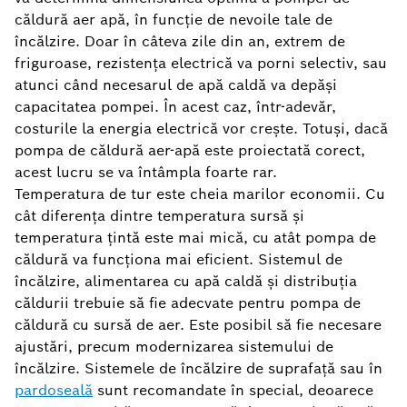
căldură aer apă, în funcție de nevoile tale de
încălzire. Doar în câteva zile din an, extrem de
friguroase, rezistența electrică va porni selectiv, sau
atunci când necesarul de apă caldă va depăși
capacitatea pompei. În acest caz, într-adevăr,
costurile la energia electrică vor crește. Totuși, dacă
pompa de căldură aer-apă este proiectată corect,
acest lucru se va întâmpla foarte rar.
Temperatura de tur
este cheia marilor economii. Cu
cât diferența dintre temperatura sursă și
temperatura țintă este mai mică, cu atât pompa de
căldură va funcționa mai eficient. Sistemul de
încălzire, alimentarea cu apă caldă și distribuția
căldurii trebuie să fie adecvate pentru pompa de
căldură cu sursă de aer. Este posibil să fie necesare
ajustări, precum modernizarea sistemului de
încălzire. Sistemele de încălzire de suprafață sau în
pardoseală
sunt recomandate în special, deoarece