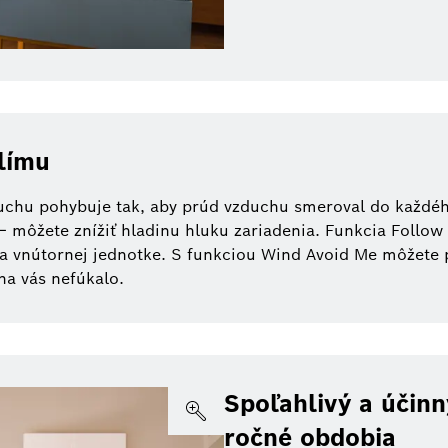
klímu
uchu pohybuje tak, aby prúd vzduchu smeroval do každého
– môžete znížiť hladinu hluku zariadenia. Funkcia Follow
 na vnútornej jednotke. S funkciou Wind Avoid Me môžet
na vás nefúkalo.
Spoľahlivý a účin
ročné obdobia