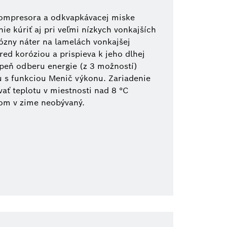
ompresora a odkvapkávacej miske
ie kúriť aj pri veľmi nízkych vonkajších
rózny náter na lamelách vonkajšej
red koróziou a prispieva k jeho dlhej
stupeň odberu energie (z 3 možností)
nu s funkciou Menič výkonu. Zariadenie
ať teplotu v miestnosti nad 8 °C
dom v zime neobývaný.