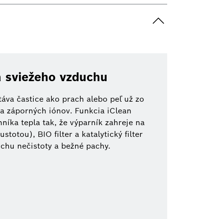
a sviežeho vzduchu
áva častice ako prach alebo peľ už zo
 záporných iónov. Funkcia iClean
níka tepla tak, že výparník zahreje na
stotou), BIO filter a katalytický filter
chu nečistoty a bežné pachy.