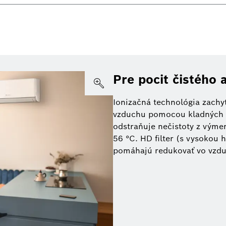
Pre pocit čistého 
Ionizačná technológia zachyt
vzduchu pomocou kladných a
odstraňuje nečistoty z výmen
56 °C. HD filter (s vysokou hu
pomáhajú redukovať vo vzdu