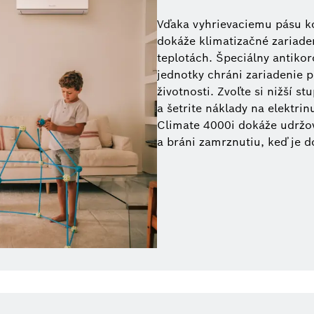
Vďaka vyhrievaciemu pásu k
dokáže klimatizačné zariaden
teplotách. Špeciálny antiko
jednotky chráni zariadenie p
životnosti. Zvoľte si nižší 
a šetrite náklady na elektri
Climate 4000i dokáže udržov
a bráni zamrznutiu, keď je 