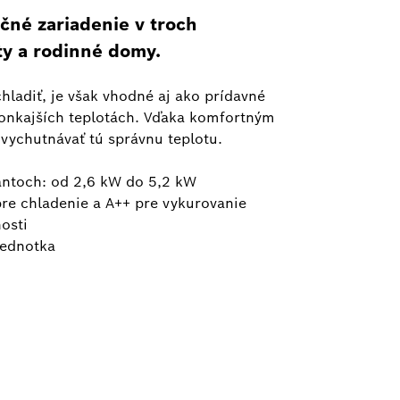
čné zariadenie v troch
ty a rodinné domy.
hladiť, je však vhodné aj ako prídavné
 vonkajších teplotách. Vďaka komfortným
vychutnávať tú správnu teplotu.
antoch: od 2,6 kW do 5,2 kW
pre chladenie a A++ pre vykurovanie
osti
jednotka