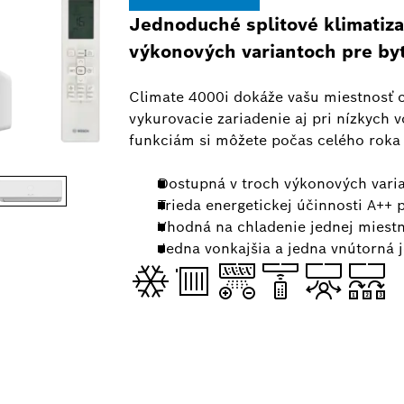
Jednoduché splitové klimatiza
výkonových variantoch pre by
Climate 4000i dokáže vašu miestnosť c
vykurovacie zariadenie aj pri nízkych
funkciám si môžete počas celého roka 
Dostupná v troch výkonových vari
Trieda energetickej účinnosti A++ 
Vhodná na chladenie jednej miestn
Jedna vonkajšia a jedna vnútorná 