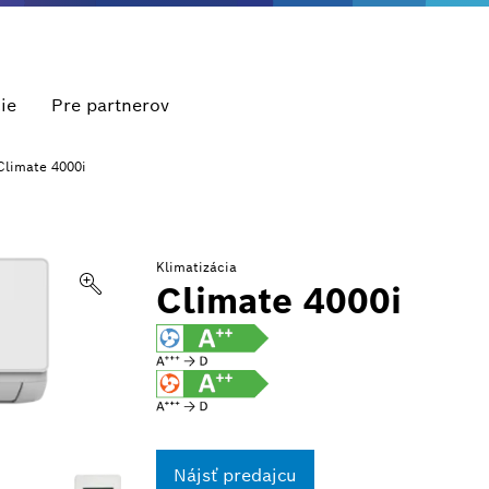
ie
Pre partnerov
Climate 4000i
Klimatizácia
Climate 4000i
Nájsť predajcu