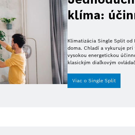
klíma: účin
Klimatizácia Single Split od
doma. Chladí a vykuruje pri 
vysokou energetickou účinno
klasickým diaľkovým ovládač
Viac o Single Split