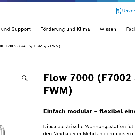
Unver
 und Support
Förderung und Klima
Wissen
Fac
00 (F7002 35/45 S/DS/MS/S FWM)
Flow 7000 (F7002
FWM)
Einfach modular – flexibel e
Diese elektrische Wohnungsstation ist 
den Neubau von Mehrfamilienhäusern. D