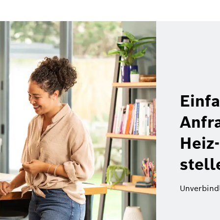
Einf
Anfr
Heiz
stell
Unverbind