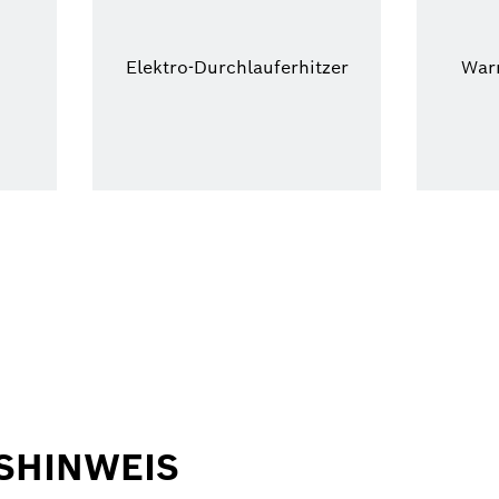
Elektro-Durchlauferhitzer
War
SHINWEIS