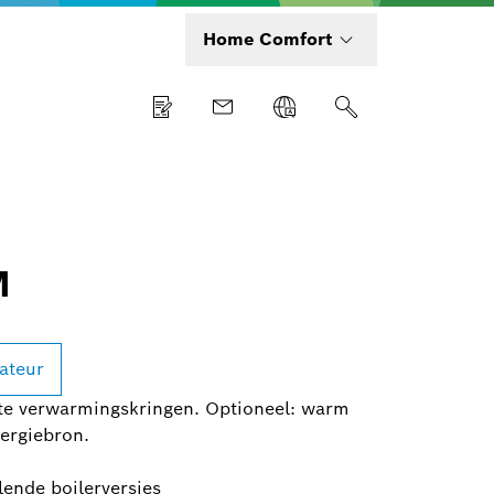
Home Comfort
M
lateur
te verwarmingskringen. Optioneel: warm
ergiebron.
lende boilerversies