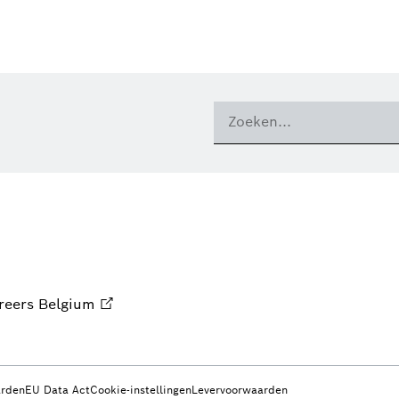
reers Belgium
arden
EU Data Act
Cookie-instellingen
Levervoorwaarden