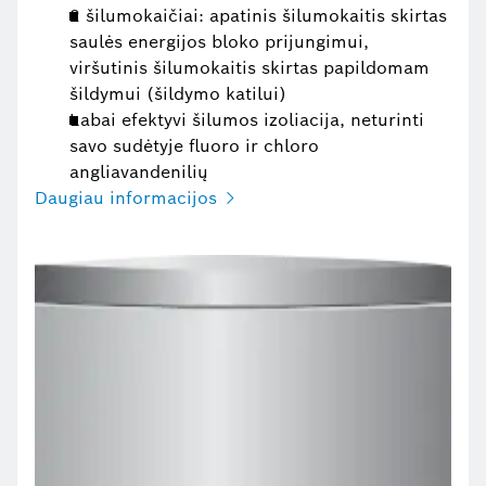
2 šilumokaičiai: apatinis šilumokaitis skirtas
saulės energijos bloko prijungimui,
viršutinis šilumokaitis skirtas papildomam
šildymui (šildymo katilui)
Labai efektyvi šilumos izoliacija, neturinti
savo sudėtyje fluoro ir chloro
angliavandenilių
Daugiau informacijos