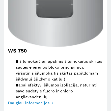
WS 750
2 šilumokaičiai: apatinis šilumokaitis skirtas
saulės energijos bloko prijungimui,
viršutinis šilumokaitis skirtas papildomam
šildymui (šildymo katilui)
Labai efektyvi šilumos izoliacija, neturinti
savo sudėtyje fluoro ir chloro
angliavandenilių
Daugiau informacijos