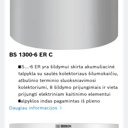
BS 1300-6 ER C
BS…-6 ER yra šildymui skirta akumuliacinė
talpykla su saulės kolektoriaus šilumokaičiu,
atbulinio terminio sluoksniavimosi
kolektoriumi, 8 šildymo prijungimais ir vieta
prijungti elektriniam kaitinimo elementui
Talpyklos indas pagamintas iš plieno
Daugiau informacijos