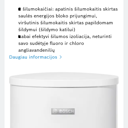
2 šilumokaičiai: apatinis šilumokaitis skirtas
saulės energijos bloko prijungimui,
viršutinis šilumokaitis skirtas papildomam
šildymui (šildymo katilui)
Labai efektyvi šilumos izoliacija, neturinti
savo sudėtyje fluoro ir chloro
angliavandenilių
Daugiau informacijos