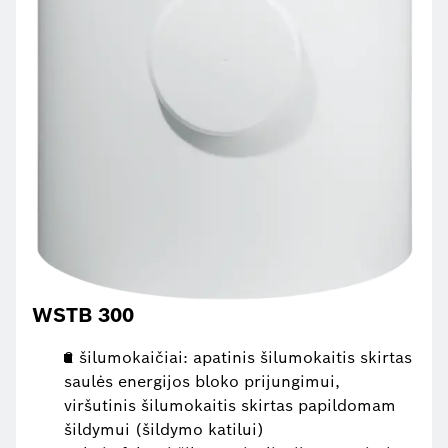
WSTB 300
2 šilumokaičiai: apatinis šilumokaitis skirtas
saulės energijos bloko prijungimui,
viršutinis šilumokaitis skirtas papildomam
šildymui (šildymo katilui)