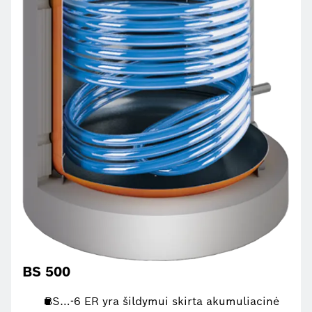
BS 500
BS…-6 ER yra šildymui skirta akumuliacinė