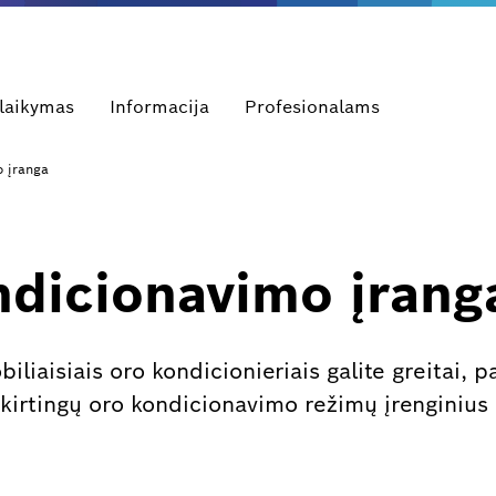
alaikymas
Informacija
Profesionalams
o įranga
ndicionavimo įrang
iaisiais oro kondicionieriais galite greitai, pa
skirtingų oro kondicionavimo režimų įrenginius 
.