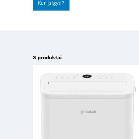
Kur įsigyti?
3
produktai