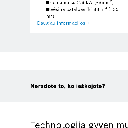
Prieinama su 2.6 kW (~35 m²)
Atvėsina patalpas iki 88 m³ (~35
m²)
Daugiau informacijos
Neradote to, ko ieškojote?
Technologija gyvenimu