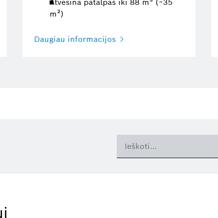
Atvėsina patalpas iki 88 m³ (~35
m²)
Daugiau informacijos
i