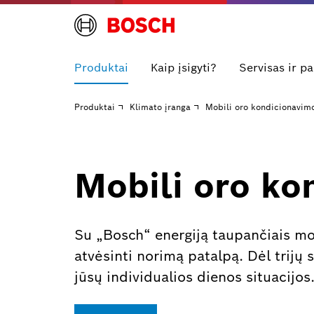
Produktai
Kaip įsigyti?
Servisas ir p
Produktai
Klimato įranga
Mobili oro kondicionavim
Mobili oro ko
Su „Bosch“ energiją taupančiais mobil
atvėsinti norimą patalpą. Dėl trijų 
jūsų individualios dienos situacijos