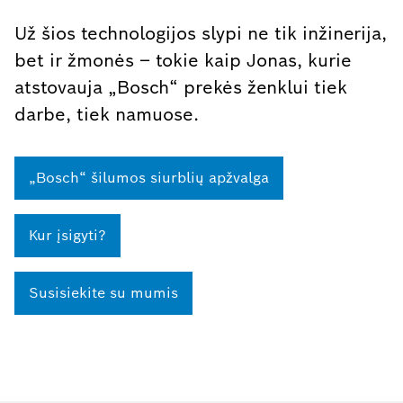
Už šios technologijos slypi ne tik inžinerija,
bet ir žmonės – tokie kaip Jonas, kurie
atstovauja „Bosch“ prekės ženklui tiek
darbe, tiek namuose.
„Bosch“ šilumos siurblių apžvalga
Kur įsigyti?
Susisiekite su mumis