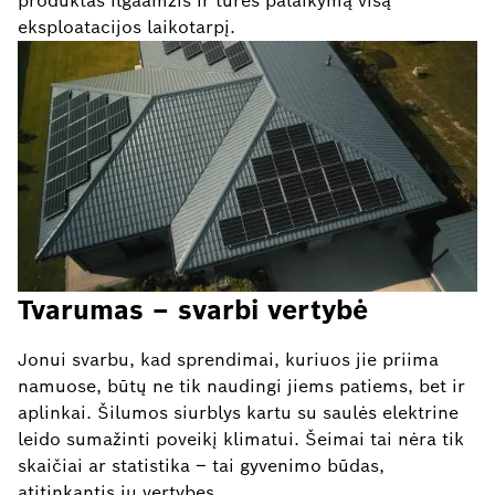
produktas ilgaamžis ir turės palaikymą visą
eksploatacijos laikotarpį.
Tvarumas – svarbi vertybė
Jonui svarbu, kad sprendimai, kuriuos jie priima
namuose, būtų ne tik naudingi jiems patiems, bet ir
aplinkai. Šilumos siurblys kartu su saulės elektrine
leido sumažinti poveikį klimatui. Šeimai tai nėra tik
skaičiai ar statistika – tai gyvenimo būdas,
atitinkantis jų vertybes.