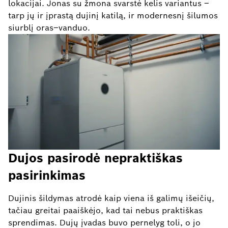
lokacijai. Jonas su žmona svarstė kelis variantus –
tarp jų ir įprastą dujinį katilą, ir modernesnį šilumos
siurblį oras–vanduo.
Dujos pasirodė nepraktiškas
pasirinkimas
Dujinis šildymas atrodė kaip viena iš galimų išeičių,
tačiau greitai paaiškėjo, kad tai nebus praktiškas
sprendimas. Dujų įvadas buvo pernelyg toli, o jo