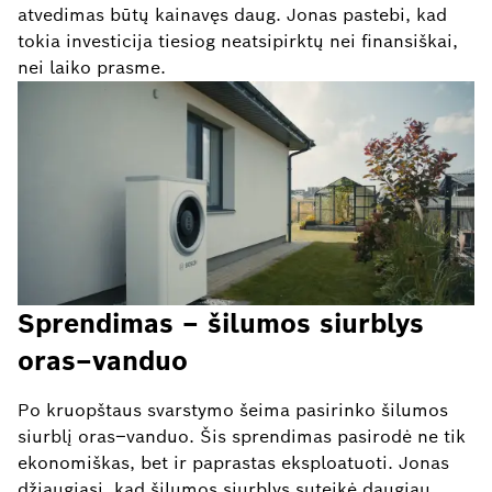
atvedimas būtų kainavęs daug. Jonas pastebi, kad
tokia investicija tiesiog neatsipirktų nei finansiškai,
nei laiko prasme.
Sprendimas – šilumos siurblys
oras–vanduo
Po kruopštaus svarstymo šeima pasirinko šilumos
siurblį oras–vanduo. Šis sprendimas pasirodė ne tik
ekonomiškas, bet ir paprastas eksploatuoti. Jonas
džiaugiasi, kad šilumos siurblys suteikė daugiau