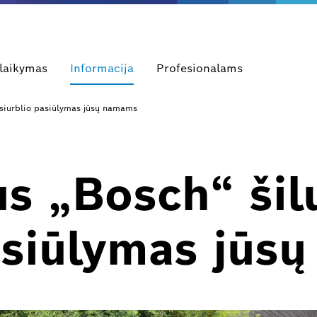
alaikymas
Informacija
Profesionalams
 siurblio pasiūlymas jūsų namams
us „Bosch“ ši
asiūlymas jūs