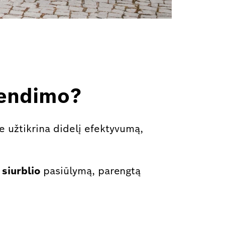
rendimo?
ie užtikrina didelį efektyvumą,
 siurblio
pasiūlymą, parengtą