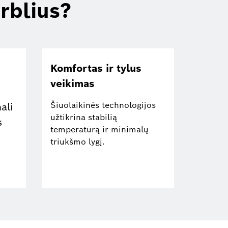
rblius?
Komfortas ir tylus
veikimas
Šiuolaikinės technologijos
ali
užtikrina stabilią
s
temperatūrą ir minimalų
triukšmo lygį.