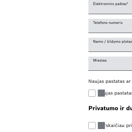
Elektroninis paštas
*
Telefono numeris
Namo / šildymo plota
Miestas
Naujas pastatas ar
naujas pastata
Privatumo ir 
Perskaičiau pr