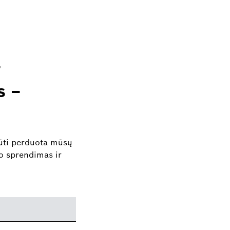
r
s –
būti perduota mūsų
o sprendimas ir