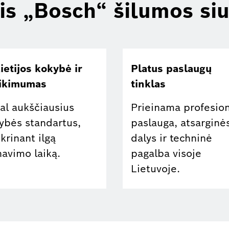
tis „Bosch“ šilumos siu
ietijos kokybė ir
Platus paslaugų
ikimumas
tinklas
al aukščiausius
Prieinama profesion
ybės standartus,
paslauga, atsarginė
ikrinant ilgą
dalys ir techninė
navimo laiką.
pagalba visoje
Lietuvoje.