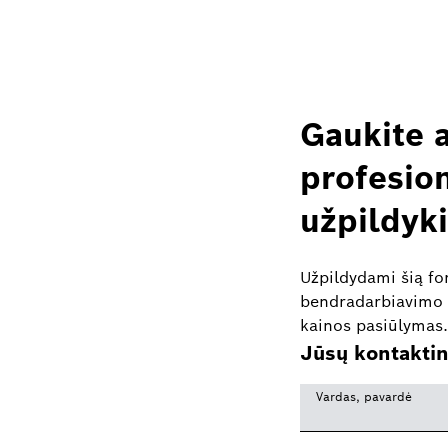
Gaukite 
profesio
užpildyk
Užpildydami šią fo
bendradarbiavimo 
kainos pasiūlymas.
Jūsų kontakti
Vardas, pavardė