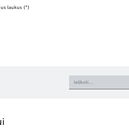
mus laukus (*)
i