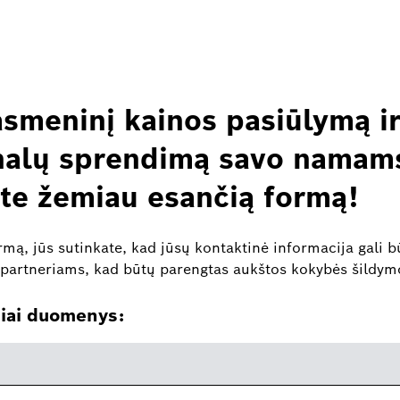
asmeninį kainos pasiūlymą i
nalų sprendimą savo namam
ite žemiau esančią formą!
rmą, jūs sutinkate, kad jūsų kontaktinė informacija gali 
partneriams, kad būtų parengtas aukštos kokybės šildym
niai duomenys: