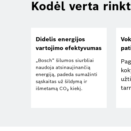
Kodėl verta rink
Didelis energijos
Vok
vartojimo efektyvumas
pat
„Bosch“ šilumos siurbliai
Pag
naudoja atsinaujinančią
kok
energiją, padeda sumažinti
užt
sąskaitas už šildymą ir
tar
išmetamą CO₂ kiekį.