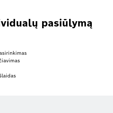
ividualų pasiūlymą
asirinkimas
ičiavimas
šlaidas