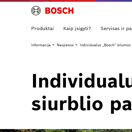
Produktai
Kaip įsigyti?
Servisas ir p
Informacija
Naujienos
Individualus „Bosch“ šilumos
Individual
siurblio p