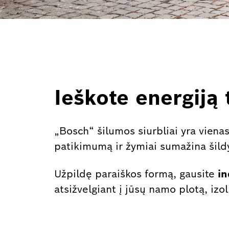
Ieškote energiją
„Bosch“ šilumos siurbliai yra vienas
patikimumą ir žymiai sumažina šild
Užpildę paraiškos formą, gausite
in
atsižvelgiant į jūsų namo plotą, izol