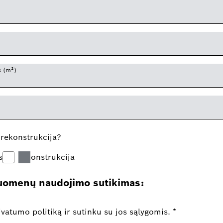
s (m²)
 rekonstrukcija?
s
rekonstrukcija
duomenų naudojimo sutikimas:
ivatumo politiką ir sutinku su jos sąlygomis.
*