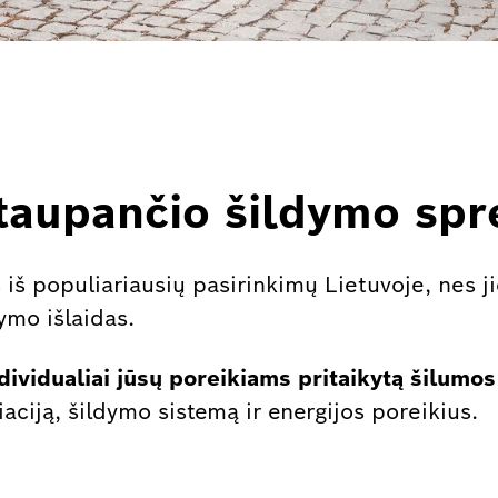
 taupančio šildymo sp
 iš populiariausių pasirinkimų Lietuvoje, nes j
ymo išlaidas.
dividualiai jūsų poreikiams pritaikytą šilumos
iaciją, šildymo sistemą ir energijos poreikius.