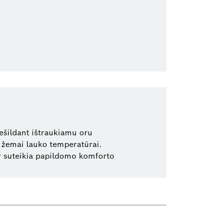
ešildant ištraukiamu oru
t žemai lauko temperatūrai.
ir suteikia papildomo komforto