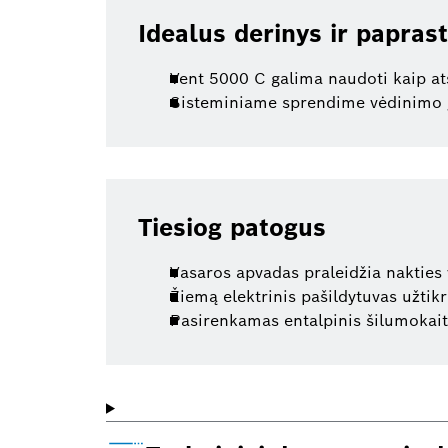
Idealus derinys ir papras
Vent 5000 C galima naudoti kaip at
Sisteminiame sprendime vėdinimo į
Tiesiog patogus
Vasaros apvadas praleidžia nakties
Žiemą elektrinis pašildytuvas užtik
Pasirenkamas entalpinis šilumokait