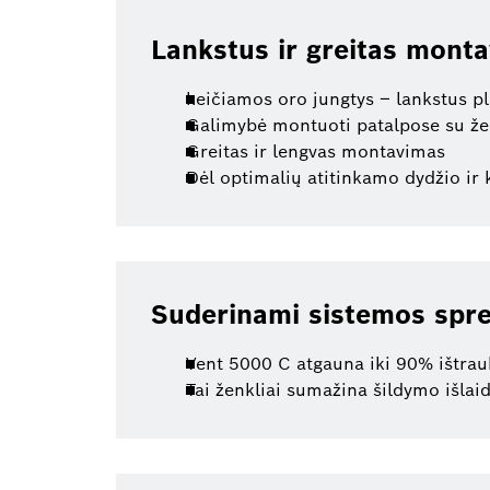
Lankstus ir greitas mont
keičiamos oro jungtys – lankstus p
Galimybė montuoti patalpose su ž
Greitas ir lengvas montavimas
Dėl optimalių atitinkamo dydžio ir
Suderinami sistemos spr
Vent 5000 C atgauna iki 90% ištrau
Tai ženkliai sumažina šildymo išlai