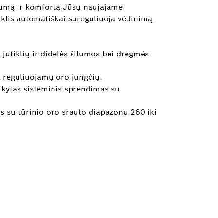
ukumą ir komfortą Jūsų naujajame
iklis automatiškai sureguliuoja vėdinimą
 jutiklių ir didelės šilumos bei drėgmės
l reguliuojamų oro jungčių.
ikytas sisteminis sprendimas su
as su tūrinio oro srauto diapazonu 260 iki