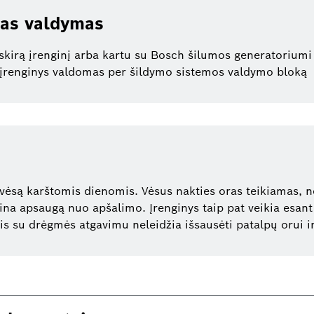
tas valdymas
skirą įrenginį arba kartu su Bosch šilumos generatoriumi
renginys valdomas per šildymo sistemos valdymo bloką
 vėsą karštomis dienomis. Vėsus nakties oras teikiamas, n
rina apsaugą nuo apšalimo. Įrenginys taip pat veikia esan
is su drėgmės atgavimu neleidžia išsausėti patalpų orui 