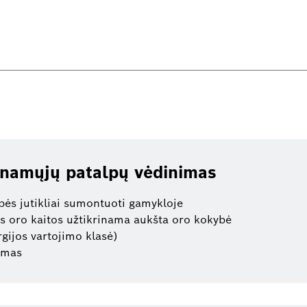
enamųjų patalpų vėdinimas
ės jutikliai sumontuoti gamykloje
s oro kaitos užtikrinama aukšta oro kokybė
rgijos vartojimo klasė)
imas