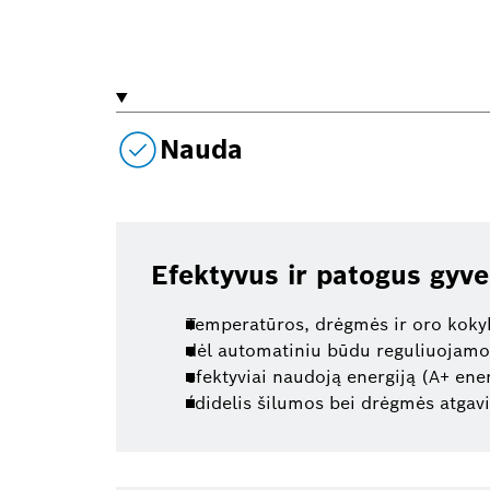
Nauda
Efektyvus ir patogus gyv
Temperatūros, drėgmės ir oro kokyb
dėl automatiniu būdu reguliuojamo
efektyviai naudoją energiją (A+ ene
´didelis šilumos bei drėgmės atgav