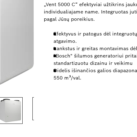
„Vent 5000 C“ efektyviai užtikrins ja
individualiajame name. Integruotas jut
pagal Jūsų poreikius.
Efektyvus ir patogus dėl integruotų
atgavimo.
Lankstus ir greitas montavimas dė
"Bosch" šilumos generatoriui prita
standartizuotu dizainu ir veikimu
Didelis išinančios galios diapazon
550 m³/val.