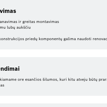
avimas
lanavimas ir greitas montavimas
emu lubų aukščiu
 konstrukcijos priedų komponentų galima naudoti renova
endimai
kiamame ore esančios šilumos, kuri kitu atveju būtų prar
das