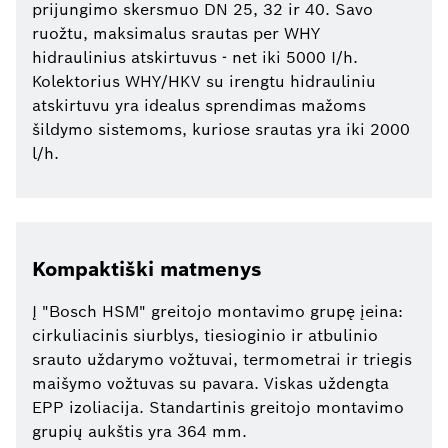
prijungimo skersmuo DN 25, 32 ir 40. Savo
ruožtu, maksimalus srautas per WHY
hidraulinius atskirtuvus - net iki 5000 I/h.
Kolektorius WHY/HKV su irengtu hidrauliniu
atskirtuvu yra idealus sprendimas mažoms
šildymo sistemoms, kuriose srautas yra iki 2000
l/h.
Kompaktiški matmenys
Į "Bosch HSM" greitojo montavimo grupę įeina:
cirkuliacinis siurblys, tiesioginio ir atbulinio
srauto uždarymo vožtuvai, termometrai ir triegis
maišymo vožtuvas su pavara. Viskas uždengta
EPP izoliacija. Standartinis greitojo montavimo
grupių aukštis yra 364 mm.