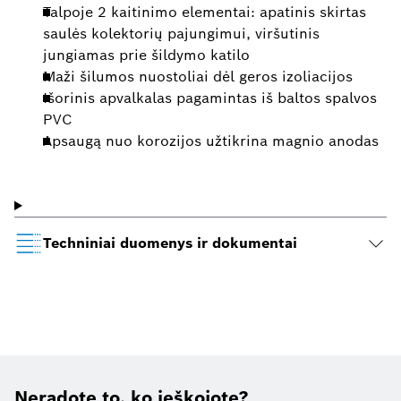
Talpoje 2 kaitinimo elementai: apatinis skirtas
saulės kolektorių pajungimui, viršutinis
jungiamas prie šildymo katilo
Maži šilumos nuostoliai dėl geros izoliacijos
Išorinis apvalkalas pagamintas iš baltos spalvos
PVC
Apsaugą nuo korozijos užtikrina magnio anodas
Techniniai duomenys ir dokumentai
Neradote to, ko ieškojote?