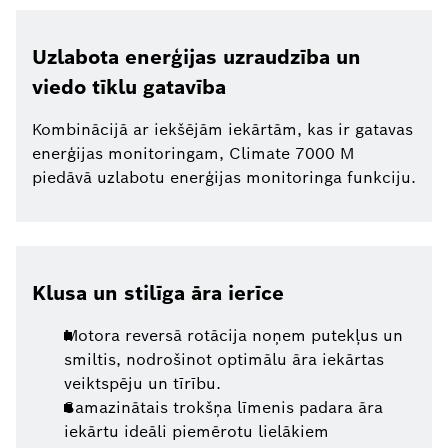
Uzlabota enerģijas uzraudzība un
viedo tīklu gatavība
Kombinācijā ar iekšējām iekārtām, kas ir gatavas
enerģijas monitoringam, Climate 7000 M
piedāvā uzlabotu enerģijas monitoringa funkciju.
Klusa un stilīga āra ierīce
Motora reversā rotācija noņem putekļus un
smiltis, nodrošinot optimālu āra iekārtas
veiktspēju un tīrību.
Samazinātais trokšņa līmenis padara āra
iekārtu ideāli piemērotu lielākiem