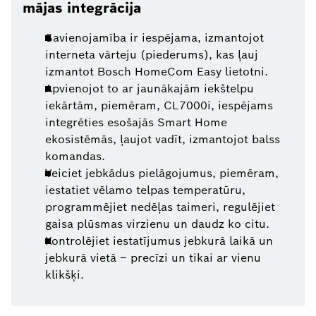
mājas integrācija
Savienojamība ir iespējama, izmantojot
interneta vārteju (piederums), kas ļauj
izmantot Bosch HomeCom Easy lietotni.
Apvienojot to ar jaunākajām iekštelpu
iekārtām, piemēram, CL7000i, iespējams
integrēties esošajās Smart Home
ekosistēmās, ļaujot vadīt, izmantojot balss
komandas.
Veiciet jebkādus pielāgojumus, piemēram,
iestatiet vēlamo telpas temperatūru,
programmējiet nedēļas taimeri, regulējiet
gaisa plūsmas virzienu un daudz ko citu.
Kontrolējiet iestatījumus jebkurā laikā un
jebkurā vietā – precīzi un tikai ar vienu
klikšķi.