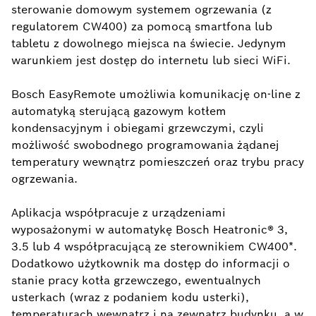
sterowanie domowym systemem ogrzewania (z
regulatorem CW400) za pomocą smartfona lub
tabletu z dowolnego miejsca na świecie. Jedynym
warunkiem jest dostęp do internetu lub sieci WiFi.
Bosch EasyRemote umożliwia komunikację on-line z
automatyką sterującą gazowym kotłem
kondensacyjnym i obiegami grzewczymi, czyli
możliwość swobodnego programowania żądanej
temperatury wewnątrz pomieszczeń oraz trybu pracy
ogrzewania.
Aplikacja współpracuje z urządzeniami
wyposażonymi w automatykę Bosch Heatronic® 3,
3.5 lub 4 współpracującą ze sterownikiem CW400*.
Dodatkowo użytkownik ma dostęp do informacji o
stanie pracy kotła grzewczego, ewentualnych
usterkach (wraz z podaniem kodu usterki),
temperaturach wewnątrz i na zewnątrz budynku, a w