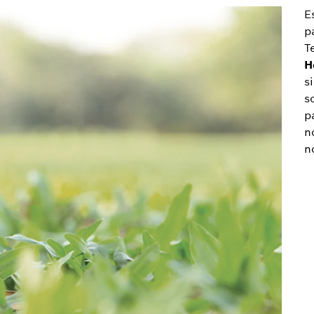
E
p
T
H
s
s
p
n
n