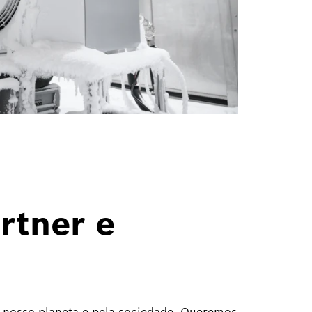
rtner e
 nosso planeta e pela sociedade. Queremos