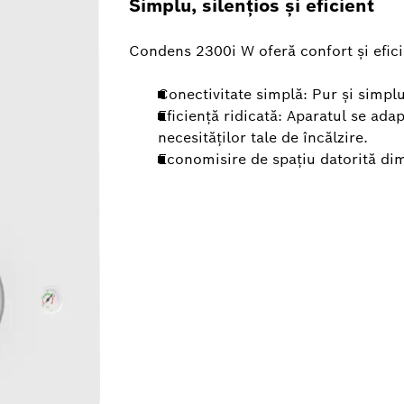
Simplu, silențios și eficient
Condens 2300i W oferă confort și efici
Conectivitate simplă: Pur și simpl
Eficiență ridicată: Aparatul se ad
necesităților tale de încălzire.
Economisire de spațiu datorită di