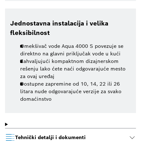
Jednostavna instalacija i velika
fleksibilnost
Omekšivač vode Aqua 4000 S povezuje se
direktno na glavni priključak vode u kući
Zahvaljujući kompaktnom dizajnerskom
rešenju lako ćete naći odgovarajuće mesto
za ovaj uređaj
Dostupne zapremine od 10, 14, 22 ili 26
litara nude odgovarajuće verzije za svako
domaćinstvo
Tehnički detalji i dokumenti