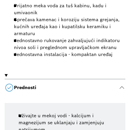
Prijatno meka voda za tuš kabinu, kadu i
umivaonik
Sprečava kamenac i koroziju sistema grejanja,
kućnih uređaja kao i kupatilsku keramiku i
armaturu
Jednostavno rukovanje zahvaljujući indikatoru
nivoa soli i preglednom upravljačkom ekranu
Jednostavna instalacija - kompaktan uređaj
Prednosti
Uživajte u mekoj vodi - kalcijum i
magnezijum se uklanjaju i zamjenjuju
natrijumom