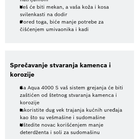
Veš će biti mekan, a vaša koža i kosa
svilenkasti na dodir
Pored toga, biće manje potrebe za
čišćenjem umivaonika i kadi
Sprečavanje stvaranja kamenca i
korozije
Sa Aqua 4000 S vaš sistem grejanja će biti
zaštićen od štetnog stvaranja kamenca i
korozije
Iskoristite dug vek trajanja kućnih uređaja
kao što su vešmašine i sudomašine
Uštedite novac korišćenjem manje
deterdženta i soli za sudomašinu