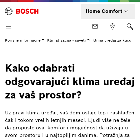
Home Comfort
Korisne informacije
Klimatizacija - saveti
Klima uređaj za kuću
Kako odabrati
odgovarajući klima uređaj
za vaš prostor?
Uz pravi klima uređaj, vaš dom ostaje lep i rashlađen
čak i tokom vrelih letnjih meseci. Ljudi više ne žele
da propuste ovaj komfor i mogućnost da uživaju u
svom prostoru i u najtoplijim danima. Potražnja za