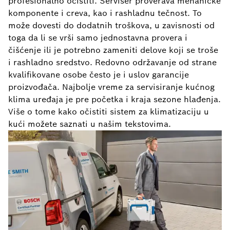
profesionalno očistiti. Serviser proverava mehaničke
komponente i creva, kao i rashladnu tečnost. To
može dovesti do dodatnih troškova, u zavisnosti od
toga da li se vrši samo jednostavna provera i
čišćenje ili je potrebno zameniti delove koji se troše
i rashladno sredstvo. Redovno održavanje od strane
kvalifikovane osobe često je i uslov garancije
proizvođača. Najbolje vreme za servisiranje kućnog
klima uređaja je pre početka i kraja sezone hlađenja.
Više o tome kako očistiti sistem za klimatizaciju u
kući možete saznati u našim tekstovima.