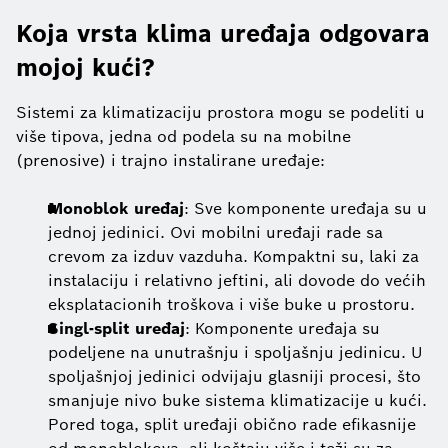
Koja vrsta klima uređaja odgovara
mojoj kući?
Sistemi za klimatizaciju prostora mogu se podeliti u
više tipova, jedna od podela su na mobilne
(prenosive) i trajno instalirane uređaje:
Monoblok uređaj
: Sve komponente uređaja su u
jednoj jedinici. Ovi mobilni uređaji rade sa
crevom za izduv vazduha. Kompaktni su, laki za
instalaciju i relativno jeftini, ali dovode do većih
eksplatacionih troškova i više buke u prostoru.
Singl-split uređaj
: Komponente uređaja su
podeljene na unutrašnju i spoljašnju jedinicu. U
spoljašnjoj jedinici odvijaju glasniji procesi, što
smanjuje nivo buke sistema klimatizacije u kući.
Pored toga, split uređaji obično rade efikasnije