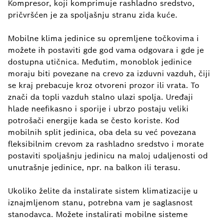
Kompresor, koji komprimuje rashladno sredstvo,
pričvršćen je za spoljašnju stranu zida kuće.
Mobilne klima jedinice su opremljene točkovima i
možete ih postaviti gde god vama odgovara i gde je
dostupna utičnica. Međutim, monoblok jedinice
moraju biti povezane na crevo za izduvni vazduh, čiji
se kraj prebacuje kroz otvoreni prozor ili vrata. To
znači da topli vazduh stalno ulazi spolja. Uređaji
hlade neefikasno i sporije i ubrzo postaju veliki
potrošači energije kada se često koriste. Kod
mobilnih split jedinica, oba dela su već povezana
fleksibilnim crevom za rashladno sredstvo i morate
postaviti spoljašnju jedinicu na maloj udaljenosti od
unutrašnje jedinice, npr. na balkon ili terasu.
Ukoliko želite da instalirate sistem klimatizacije u
iznajmljenom stanu, potrebna vam je saglasnost
stanodavca. Možete instalirati mobilne sisteme