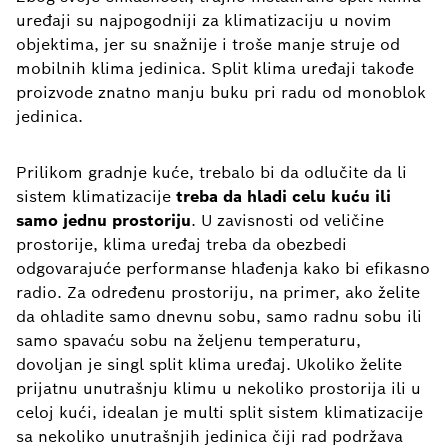
uređaji su najpogodniji za klimatizaciju u novim
objektima, jer su snažnije i troše manje struje od
mobilnih klima jedinica. Split klima uređaji takođe
proizvode znatno manju buku pri radu od monoblok
jedinica.
Prilikom gradnje kuće, trebalo bi da odlučite da li
sistem klimatizacije
treba da hladi celu kuću ili
samo jednu prostoriju
. U zavisnosti od veličine
prostorije, klima uređaj treba da obezbedi
odgovarajuće performanse hlađenja kako bi efikasno
radio. Za određenu prostoriju, na primer, ako želite
da ohladite samo dnevnu sobu, samo radnu sobu ili
samo spavaću sobu na željenu temperaturu,
dovoljan je singl split klima uređaj. Ukoliko želite
prijatnu unutrašnju klimu u nekoliko prostorija ili u
celoj kući, idealan je multi split sistem klimatizacije
sa nekoliko unutrašnjih jedinica čiji rad podržava