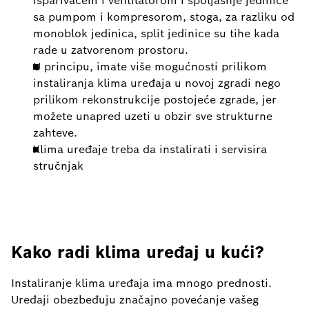
isparivačem i ventilatorom i spoljašnje jedinice
sa pumpom i kompresorom, stoga, za razliku od
monoblok jedinica, split jedinice su tihe kada
rade u zatvorenom prostoru.
U principu, imate više mogućnosti prilikom
instaliranja klima uređaja u novoj zgradi nego
prilikom rekonstrukcije postojeće zgrade, jer
možete unapred uzeti u obzir sve strukturne
zahteve.
Klima uređaje treba da instalirati i servisira
stručnjak
Kako radi klima uređaj u kući?
Instaliranje klima uređaja ima mnogo prednosti.
Uređaji obezbeđuju značajno povećanje vašeg