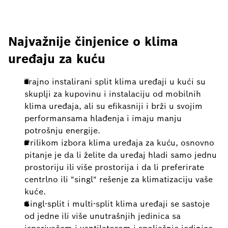
Najvažnije činjenice o klima
uređaju za kuću
Trajno instalirani split klima uređaji u kući su
skuplji za kupovinu i instalaciju od mobilnih
klima uređaja, ali su efikasniji i brži u svojim
performansama hlađenja i imaju manju
potrošnju energije.
Prilikom izbora klima uređaja za kuću, osnovno
pitanje je da li želite da uređaj hladi samo jednu
prostoriju ili više prostorija i da li preferirate
centrlno ili "singl" rešenje za klimatizaciju vaše
kuće.
Singl-split i multi-split klima uređaji se sastoje
od jedne ili više unutrašnjih jedinica sa