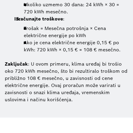
Ukoliko uzmemo 30 dana: 24 kWh × 30 =
720 kWh mesečno.
Izračunajte troškove
:
Trošak = Mesečna potrošnja × Cena
električne energije po kWh
Ako je cena električne energije 0,15 € po
kWh: 720 kWh × 0,15 € = 108 € mesečno.
Zaključak
: U ovom primeru, klima uređaj bi trošio
oko 720 kWh mesečno, što bi rezultiralo troškom od
približno 108 € mesečno, u zavisnosti od cene
električne energije. Ovaj proračun može varirati u
zavisnosti o snazi klima uređaja, vremenskim
uslovima i načinu korišćenja.