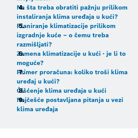
Na šta treba obratiti pažnju prilikom
instaliranja klima uređaja u kući?
Planiranje klimatizacije prilikom
izgradnje kuće – o čemu treba
razmišljati?
Zamena klimatizacije u kući - je li to
moguće?
Primer proračuna: koliko troši klima
uređaj u kući?
Čišćenje klima uređaja u kući
Najčešće postavljana pitanja u vezi
klima uređaja