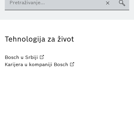
Tehnologija za život
Bosch u Srbiji
Karijera u kompaniji Bosch
Servis
Prodajna mesta
Kontaktirajte nas
Impresum
Privatnost
Pravno obaveštenje
Podešavanje kolačića
© Robert Bosch d.o.o. 2026, sva prava zadržana