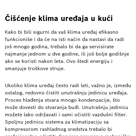
Čišćenje klima uređaja u kući
Kako bi bili sigurni da vaš klima uređaj efikasno
funkcioniše i da će na isti način da nastavi da radi
još mnogo godina, trebalo bi da ga servisirate
najmanje jednom u dve godine, ili još bolje godišnje
ako se koristi nakon leta. Ovo štedi energiju i
smanjuje troškove struje.
Ukoliko klima uređaj često radi leti, važno je, između
ostalog, redovno čistiti unutrašnju jedinicu uređaja.
Proces hlađenja stvara mnogo kondenzacije, što
može dovesti do stvaranja buđi. Unutrašnju jedinicu
možete lako održavati i sami očistiti vazdušni filter.
Spoljnu jedinicu sistema za klimatizaciju sa
kompresorom rashladnog sredstva trebalo bi