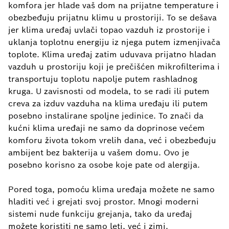
komfora jer hlade vaš dom na prijatne temperature i
obezbeđuju prijatnu klimu u prostoriji. To se dešava
jer klima uređaj uvlači topao vazduh iz prostorije i
uklanja toplotnu energiju iz njega putem izmenjivača
toplote. Klima uređaj zatim uduvava prijatno hladan
vazduh u prostoriju koji je prečišćen mikrofilterima i
transportuju toplotu napolje putem rashladnog
kruga. U zavisnosti od modela, to se radi ili putem
creva za izduv vazduha na klima uređaju ili putem
posebno instalirane spoljne jedinice. To znači da
kućni klima uređaji ne samo da doprinose većem
komforu života tokom vrelih dana, već i obezbeđuju
ambijent bez bakterija u vašem domu. Ovo je
posebno korisno za osobe koje pate od alergija.
Pored toga, pomoću klima uređaja možete ne samo
hladiti već i grejati svoj prostor. Mnogi moderni
sistemi nude funkciju grejanja, tako da uređaj
možete koristiti ne samo leti, već i zimi.