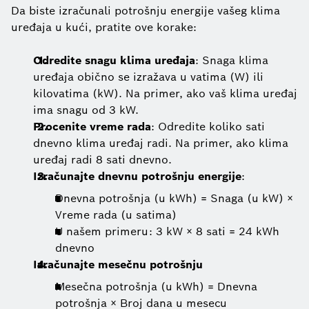
Da biste izračunali potrošnju energije vašeg klima
uređaja u kući, pratite ove korake:
Odredite snagu klima uređaja
: Snaga klima
uređaja obično se izražava u vatima (W) ili
kilovatima (kW). Na primer, ako vaš klima uređaj
ima snagu od 3 kW.
Procenite vreme rada
: Odredite koliko sati
dnevno klima uređaj radi. Na primer, ako klima
uređaj radi 8 sati dnevno.
Izračunajte dnevnu potrošnju energije
:
Dnevna potrošnja (u kWh) = Snaga (u kW) ×
Vreme rada (u satima)
U našem primeru: 3 kW × 8 sati = 24 kWh
dnevno
Izračunajte mesečnu potrošnju
Mesečna potrošnja (u kWh) = Dnevna
potrošnja × Broj dana u mesecu