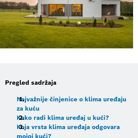
Pregled sadržaja
Najvažnije činjenice o klima uređaju
za kuću
Kako radi klima uređaj u kući?
Koja vrsta klima uređaja odgovara
mojoj kući?