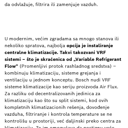
da odvlažuje, filtrira ili zamenjuje vazduh.
U modernim, većim zgradama sa mnogo stanova ili
nekoliko spratova, najbolja
opcija je instaliranje
centralne klimatizacije. Takvi takozvani VRF
sistemi – što je skraćenica od „Variable Refrigerant
Flow“
(Promenljivi protok rashladnog sredstva) –
kombinuju klimatizaciju, sisteme grejanja i
ventilaciju u jednom konceptu. Bosch nudi VRF
sisteme klimatizacije kao seriju proizvoda Air Flux.
Za razliku od decentralizovanih jedinica za
klimatizaciju kao što su split sistemi, kod ovih
kompletnih klimatizacionih rešenja, dovođenje
vazduha, filtriranje i kontrola temperature se ne
kontrolišu u prostoriji, već daljinski preko centra za
klimatizaciju. To im omogućava da postignu veće