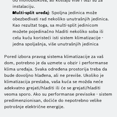
od monoblokova, ali koštaju više i teži su za
instalaciju.
Multi-split uređaj
: Spoljna jedinica može
obezbeđivati rad nekoliko unutrašnjih jedinica.
Kao rezultat toga, sa multi-split jedinicom
možete pojedinačno hladiti nekoliko soba ili
celu kuću koristeći isti sistem klimatizacije -
jedna spoljašnja, više unutrašnjih jedinica
Pored izbora pravog sistema klimatizacije za vaš
dom, potrebno je da uzmete u obzir i performanse
klima uređaja. Svaka određena prostorija treba da
bude dovoljno hlađena, ali ne previše. Ukoliko je
klimatizacija preslaba, vaša kuća se možda neće
adekvatno grejati/hladiti ili će se grejati/hladiti
veoma sporo. Ako su performanse previsoke - sistem
predimenzionisan, doćiće do nepotrebno velike
potrošnje električne energije.