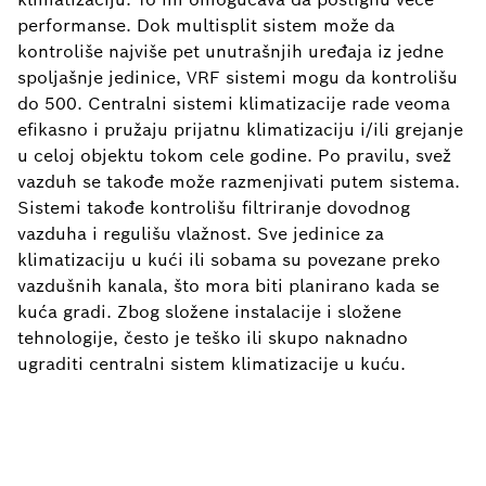
performanse. Dok multisplit sistem može da
kontroliše najviše pet unutrašnjih uređaja iz jedne
spoljašnje jedinice, VRF sistemi mogu da kontrolišu
do 500. Centralni sistemi klimatizacije rade veoma
efikasno i pružaju prijatnu klimatizaciju i/ili grejanje
u celoj objektu tokom cele godine. Po pravilu, svež
vazduh se takođe može razmenjivati putem sistema.
Sistemi takođe kontrolišu filtriranje dovodnog
vazduha i regulišu vlažnost. Sve jedinice za
klimatizaciju u kući ili sobama su povezane preko
vazdušnih kanala, što mora biti planirano kada se
kuća gradi. Zbog složene instalacije i složene
tehnologije, često je teško ili skupo naknadno
ugraditi centralni sistem klimatizacije u kuću.