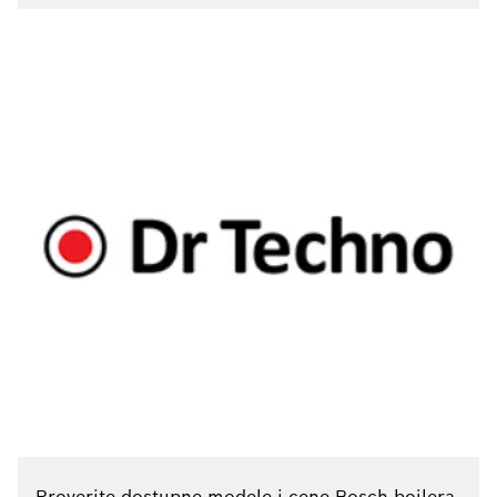
Proverite dostupne modele i cene Bosch bojlera.