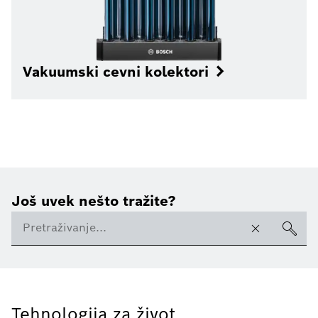
Vakuumski cevni kolektori
Još uvek nešto tražite?
Tehnologija za život